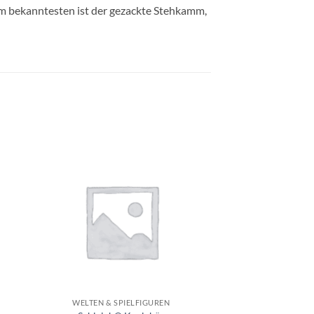
Am bekanntesten ist der gezackte Stehkamm,
e
Auf die
ste
Wunschliste
+
WELTEN & SPIELFIGUREN