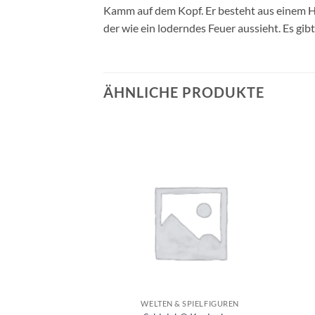
Kamm auf dem Kopf. Er besteht aus einem Ha
der wie ein loderndes Feuer aussieht. Es gi
ÄHNLICHE PRODUKTE
Auf die
Auf die
Wunschliste
Wunschliste
+
+
SPIELFIGUREN
WELTEN & SPIELFIGUREN