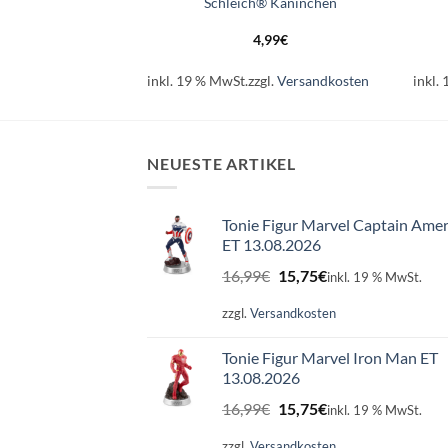
 Weißer Hai
Schleich® Kaninchen
99
€
4,99
€
l.
Versandkosten
inkl. 19 % MwSt.
zzgl.
Versandkosten
inkl.
NEUESTE ARTIKEL
Tonie Figur Marvel Captain Amer
ET 13.08.2026
Ursprünglicher
Aktueller
16,99
€
15,75
€
inkl. 19 % MwSt.
Preis
Preis
war:
ist:
zzgl.
Versandkosten
16,99€
15,75€.
Tonie Figur Marvel Iron Man ET
13.08.2026
Ursprünglicher
Aktueller
16,99
€
15,75
€
inkl. 19 % MwSt.
Preis
Preis
war:
ist:
zzgl.
Versandkosten