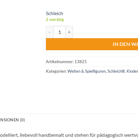
Schleich
2 vorrätig
Schleich® Hahn Menge
IN DEN 
Artikelnummer:
13825
Kategorien:
Welten & Spielfiguren
,
Schleich®
,
Kinder
NSIONEN (0)
 modelliert, liebevoll handbemalt und stehen für pädagogisch wert