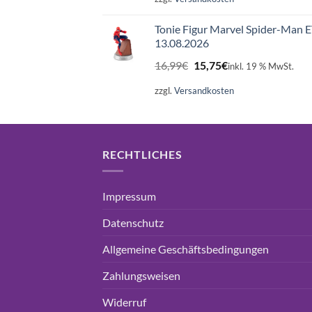
16,99€
15,75€.
Tonie Figur Marvel Spider-Man 
13.08.2026
Ursprünglicher
Aktueller
16,99
€
15,75
€
inkl. 19 % MwSt.
Preis
Preis
war:
ist:
zzgl.
Versandkosten
16,99€
15,75€.
RECHTLICHES
Impressum
Datenschutz
Allgemeine Geschäftsbedingungen
Zahlungsweisen
Widerruf