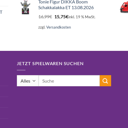
Tonie Figur DIKKA Boom
Schakkalakka ET 13.08.2026
ET
Ursprünglicher
Aktueller
16,99
€
15,75
€
inkl. 19 % MwSt.
Preis
Preis
war:
ist:
zzgl.
Versandkosten
16,99€
15,75€.
JETZT SPIELWAREN SUCHEN
Suchen
nach: