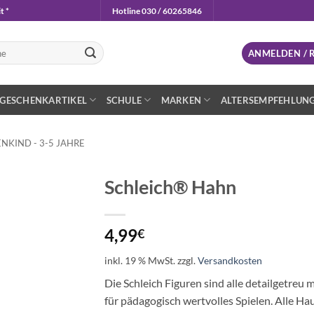
t *
Hotline 030 / 60265846
n
ANMELDEN / 
GESCHENKARTIKEL
SCHULE
MARKEN
ALTERSEMPFEHLUN
NKIND - 3-5 JAHRE
Schleich® Hahn
Auf die
Wunschliste
4,99
€
inkl. 19 % MwSt.
zzgl.
Versandkosten
Die Schleich Figuren sind alle detailgetreu 
für pädagogisch wertvolles Spielen. Alle 