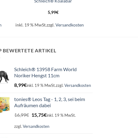
Schleich® Koalabär
5,99
€
n
inkl. 19 % MwSt.
zzgl.
Versandkosten
P BEWERTETE ARTIKEL
Schleich® 13958 Farm World
Noriker Hengst 11cm
8,99
€
inkl. 19 % MwSt.
zzgl.
Versandkosten
tonies® Leos Tag - 1, 2, 3, sei beim
Aufräumen dabei
Ursprünglicher
Aktueller
16,99
€
15,75
€
inkl. 19 % MwSt.
Preis
Preis
war:
ist:
zzgl.
Versandkosten
16,99€
15,75€.