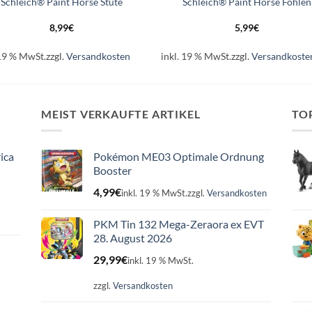
Schleich® Paint Horse Stute
Schleich® Paint Horse Fohlen
8,99
€
5,99
€
 19 % MwSt.
zzgl.
Versandkosten
inkl. 19 % MwSt.
zzgl.
Versandkoste
MEIST VERKAUFTE ARTIKEL
TO
ica
Pokémon ME03 Optimale Ordnung
Booster
4,99
€
inkl. 19 % MwSt.
zzgl.
Versandkosten
PKM Tin 132 Mega-Zeraora ex EVT
28. August 2026
29,99
€
inkl. 19 % MwSt.
zzgl.
Versandkosten