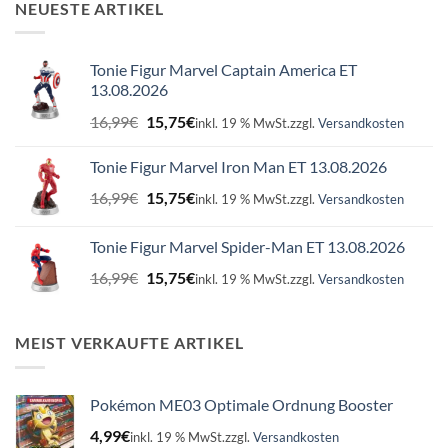
NEUESTE ARTIKEL
Tonie Figur Marvel Captain America ET
13.08.2026
Ursprünglicher
Aktueller
16,99
€
15,75
€
inkl. 19 % MwSt.
zzgl.
Versandkosten
Preis
Preis
war:
ist:
Tonie Figur Marvel Iron Man ET 13.08.2026
16,99€
15,75€.
Ursprünglicher
Aktueller
16,99
€
15,75
€
inkl. 19 % MwSt.
zzgl.
Versandkosten
Preis
Preis
war:
ist:
Tonie Figur Marvel Spider-Man ET 13.08.2026
16,99€
15,75€.
Ursprünglicher
Aktueller
16,99
€
15,75
€
inkl. 19 % MwSt.
zzgl.
Versandkosten
Preis
Preis
war:
ist:
16,99€
15,75€.
MEIST VERKAUFTE ARTIKEL
Pokémon ME03 Optimale Ordnung Booster
4,99
€
inkl. 19 % MwSt.
zzgl.
Versandkosten