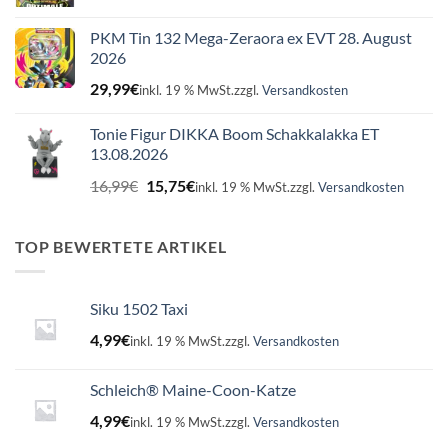
PKM Tin 132 Mega-Zeraora ex EVT 28. August
2026
29,99
€
inkl. 19 % MwSt.
zzgl.
Versandkosten
Tonie Figur DIKKA Boom Schakkalakka ET
13.08.2026
Ursprünglicher
Aktueller
16,99
€
15,75
€
inkl. 19 % MwSt.
zzgl.
Versandkosten
Preis
Preis
war:
ist:
16,99€
15,75€.
TOP BEWERTETE ARTIKEL
Siku 1502 Taxi
4,99
€
inkl. 19 % MwSt.
zzgl.
Versandkosten
Schleich® Maine-Coon-Katze
4,99
€
inkl. 19 % MwSt.
zzgl.
Versandkosten