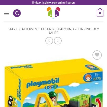
Zum
lindaxx | Spielwaren online kaufen
Inhalt
0
springen
START
/
ALTERSEMPFEHLUNG
/
BABY UND KLEINKIND - 0-2
JAHRE
Auf die
Wunschliste