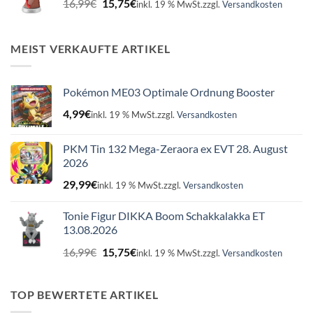
16,99
€
15,75
€
inkl. 19 % MwSt.
zzgl.
Versandkosten
Preis
Preis
war:
ist:
16,99€
15,75€.
MEIST VERKAUFTE ARTIKEL
Pokémon ME03 Optimale Ordnung Booster
4,99
€
inkl. 19 % MwSt.
zzgl.
Versandkosten
PKM Tin 132 Mega-Zeraora ex EVT 28. August
2026
29,99
€
inkl. 19 % MwSt.
zzgl.
Versandkosten
Tonie Figur DIKKA Boom Schakkalakka ET
13.08.2026
Ursprünglicher
Aktueller
16,99
€
15,75
€
inkl. 19 % MwSt.
zzgl.
Versandkosten
Preis
Preis
war:
ist:
16,99€
15,75€.
TOP BEWERTETE ARTIKEL