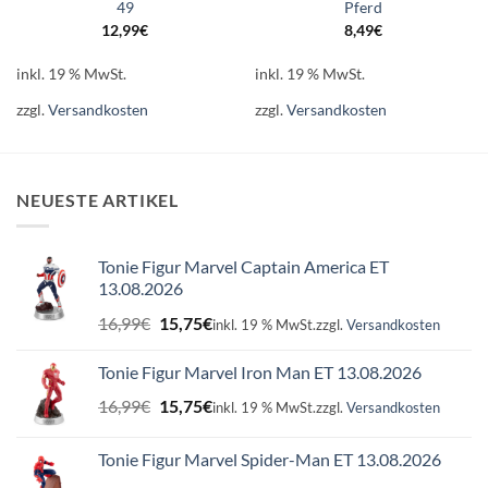
49
Pferd
12,99
€
8,49
€
inkl. 19 % MwSt.
inkl. 19 % MwSt.
zzgl.
Versandkosten
zzgl.
Versandkosten
NEUESTE ARTIKEL
Tonie Figur Marvel Captain America ET
13.08.2026
Ursprünglicher
Aktueller
16,99
€
15,75
€
inkl. 19 % MwSt.
zzgl.
Versandkosten
Preis
Preis
war:
ist:
Tonie Figur Marvel Iron Man ET 13.08.2026
16,99€
15,75€.
Ursprünglicher
Aktueller
16,99
€
15,75
€
inkl. 19 % MwSt.
zzgl.
Versandkosten
Preis
Preis
war:
ist:
Tonie Figur Marvel Spider-Man ET 13.08.2026
16,99€
15,75€.
Ursprünglicher
Aktueller