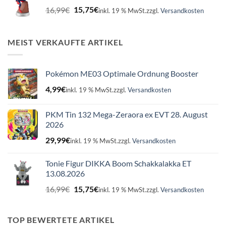
Ursprünglicher
Aktueller
16,99
€
15,75
€
inkl. 19 % MwSt.
zzgl.
Versandkosten
Preis
Preis
war:
ist:
16,99€
15,75€.
MEIST VERKAUFTE ARTIKEL
Pokémon ME03 Optimale Ordnung Booster
4,99
€
inkl. 19 % MwSt.
zzgl.
Versandkosten
PKM Tin 132 Mega-Zeraora ex EVT 28. August
2026
29,99
€
inkl. 19 % MwSt.
zzgl.
Versandkosten
Tonie Figur DIKKA Boom Schakkalakka ET
13.08.2026
Ursprünglicher
Aktueller
16,99
€
15,75
€
inkl. 19 % MwSt.
zzgl.
Versandkosten
Preis
Preis
war:
ist:
16,99€
15,75€.
TOP BEWERTETE ARTIKEL