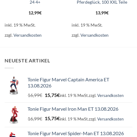
24 4+
Pferdeglück, 100 XXL Teile
12,99
€
13,99
€
inkl. 19 % MwSt.
inkl. 19 % MwSt.
zzgl.
Versandkosten
zzgl.
Versandkosten
NEUESTE ARTIKEL
Tonie Figur Marvel Captain America ET
13.08.2026
Ursprünglicher
Aktueller
16,99
€
15,75
€
inkl. 19 % MwSt.
zzgl.
Versandkosten
Preis
Preis
war:
ist:
Tonie Figur Marvel Iron Man ET 13.08.2026
16,99€
15,75€.
Ursprünglicher
Aktueller
16,99
€
15,75
€
inkl. 19 % MwSt.
zzgl.
Versandkosten
Preis
Preis
war:
ist:
Tonie Figur Marvel Spider-Man ET 13.08.2026
16,99€
15,75€.