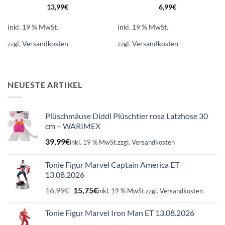
13,99
€
6,99
€
inkl. 19 % MwSt.
inkl. 19 % MwSt.
zzgl.
Versandkosten
zzgl.
Versandkosten
NEUESTE ARTIKEL
Plüschmäuse Diddl Plüschtier rosa Latzhose 30
cm – WARIMEX
39,99
€
inkl. 19 % MwSt.
zzgl.
Versandkosten
Tonie Figur Marvel Captain America ET
13.08.2026
Ursprünglicher
Aktueller
16,99
€
15,75
€
inkl. 19 % MwSt.
zzgl.
Versandkosten
Preis
Preis
war:
ist:
Tonie Figur Marvel Iron Man ET 13.08.2026
16,99€
15,75€.