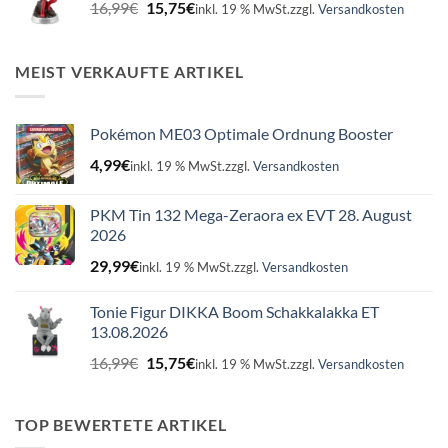
Ursprünglicher
Aktueller
16,99
€
15,75
€
inkl. 19 % MwSt.
zzgl.
Versandkosten
Preis
Preis
war:
ist:
16,99€
15,75€.
MEIST VERKAUFTE ARTIKEL
Pokémon ME03 Optimale Ordnung Booster
4,99
€
inkl. 19 % MwSt.
zzgl.
Versandkosten
PKM Tin 132 Mega-Zeraora ex EVT 28. August
2026
29,99
€
inkl. 19 % MwSt.
zzgl.
Versandkosten
Tonie Figur DIKKA Boom Schakkalakka ET
13.08.2026
Ursprünglicher
Aktueller
16,99
€
15,75
€
inkl. 19 % MwSt.
zzgl.
Versandkosten
Preis
Preis
war:
ist:
16,99€
15,75€.
TOP BEWERTETE ARTIKEL