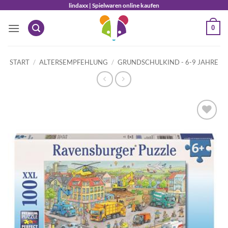
Zum
lindaxx | Spielwaren online kaufen
Inhalt
0
springen
START
/
ALTERSEMPFEHLUNG
/
GRUNDSCHULKIND - 6-9 JAHRE
Auf die
Wunschliste