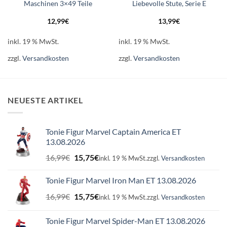
Maschinen 3×49 Teile
Liebevolle Stute, Serie E
12,99
€
13,99
€
inkl. 19 % MwSt.
inkl. 19 % MwSt.
zzgl.
Versandkosten
zzgl.
Versandkosten
NEUESTE ARTIKEL
Tonie Figur Marvel Captain America ET
13.08.2026
Ursprünglicher
Aktueller
16,99
€
15,75
€
inkl. 19 % MwSt.
zzgl.
Versandkosten
Preis
Preis
war:
ist:
Tonie Figur Marvel Iron Man ET 13.08.2026
16,99€
15,75€.
Ursprünglicher
Aktueller
16,99
€
15,75
€
inkl. 19 % MwSt.
zzgl.
Versandkosten
Preis
Preis
war:
ist:
Tonie Figur Marvel Spider-Man ET 13.08.2026
16,99€
15,75€.