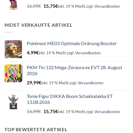
Ursprünglicher
Aktueller
16,99
€
15,75
€
inkl. 19 % MwSt.
zzgl.
Versandkosten
Preis
Preis
war:
ist:
16,99€
15,75€.
MEIST VERKAUFTE ARTIKEL
Pokémon ME03 Optimale Ordnung Booster
4,99
€
inkl. 19 % MwSt.
zzgl.
Versandkosten
PKM Tin 132 Mega-Zeraora ex EVT 28. August
2026
29,99
€
inkl. 19 % MwSt.
zzgl.
Versandkosten
Tonie Figur DIKKA Boom Schakkalakka ET
13.08.2026
Ursprünglicher
Aktueller
16,99
€
15,75
€
inkl. 19 % MwSt.
zzgl.
Versandkosten
Preis
Preis
war:
ist:
16,99€
15,75€.
TOP BEWERTETE ARTIKEL