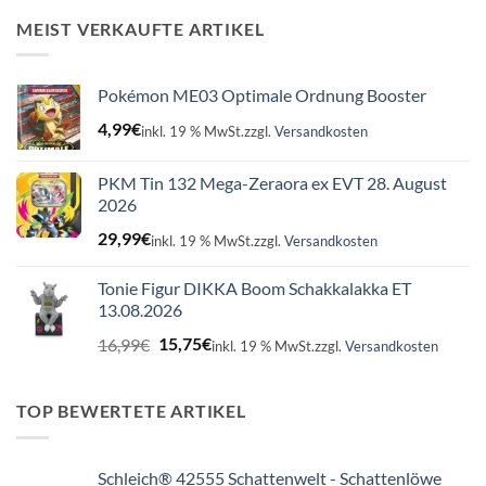
16,99€
15,75€.
MEIST VERKAUFTE ARTIKEL
Pokémon ME03 Optimale Ordnung Booster
4,99
€
inkl. 19 % MwSt.
zzgl.
Versandkosten
PKM Tin 132 Mega-Zeraora ex EVT 28. August
2026
29,99
€
inkl. 19 % MwSt.
zzgl.
Versandkosten
Tonie Figur DIKKA Boom Schakkalakka ET
13.08.2026
Ursprünglicher
Aktueller
16,99
€
15,75
€
inkl. 19 % MwSt.
zzgl.
Versandkosten
Preis
Preis
war:
ist:
16,99€
15,75€.
TOP BEWERTETE ARTIKEL
Schleich® 42555 Schattenwelt - Schattenlöwe