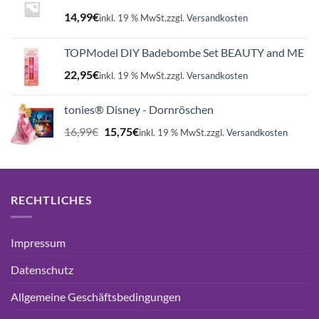
14,99
€
inkl. 19 % MwSt.
zzgl.
Versandkosten
TOPModel DIY Badebombe Set BEAUTY and ME
22,95
€
inkl. 19 % MwSt.
zzgl.
Versandkosten
tonies® Disney - Dornröschen
Ursprünglicher
Aktueller
16,99
€
15,75
€
inkl. 19 % MwSt.
zzgl.
Versandkosten
Preis
Preis
war:
ist:
16,99€
15,75€.
RECHTLICHES
Impressum
Datenschutz
Allgemeine Geschäftsbedingungen