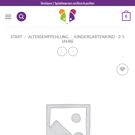
Zum
lindaxx | Spielwaren online kaufen
Inhalt
0
springen
START
/
ALTERSEMPFEHLUNG
/
KINDERGARTENKIND - 3-5
JAHRE
Auf die
Wunschliste