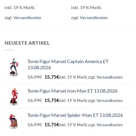
inkl. 19 % MwSt.
inkl. 19 % MwSt.
zzgl.
Versandkosten
zzgl.
Versandkosten
NEUESTE ARTIKEL
Tonie Figur Marvel Captain America ET
13.08.2026
Ursprünglicher
Aktueller
16,99
€
15,75
€
inkl. 19 % MwSt.
zzgl.
Versandkosten
Preis
Preis
war:
ist:
Tonie Figur Marvel Iron Man ET 13.08.2026
16,99€
15,75€.
Ursprünglicher
Aktueller
16,99
€
15,75
€
inkl. 19 % MwSt.
zzgl.
Versandkosten
Preis
Preis
war:
ist:
Tonie Figur Marvel Spider-Man ET 13.08.2026
16,99€
15,75€.
Ursprünglicher
Aktueller
16,99
€
15,75
€
inkl. 19 % MwSt.
zzgl.
Versandkosten
Preis
Preis
war:
ist: