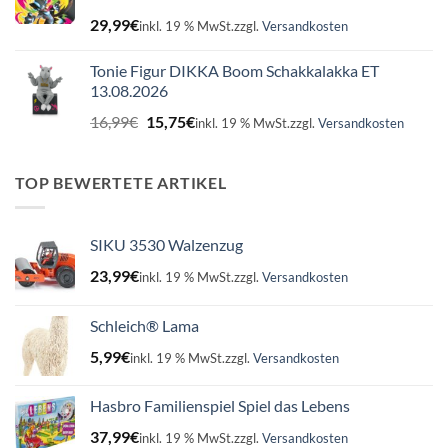
29,99
€
inkl. 19 % MwSt.
zzgl.
Versandkosten
Tonie Figur DIKKA Boom Schakkalakka ET
13.08.2026
Ursprünglicher
Aktueller
16,99
€
15,75
€
inkl. 19 % MwSt.
zzgl.
Versandkosten
Preis
Preis
war:
ist:
16,99€
15,75€.
TOP BEWERTETE ARTIKEL
SIKU 3530 Walzenzug
23,99
€
inkl. 19 % MwSt.
zzgl.
Versandkosten
Schleich® Lama
5,99
€
inkl. 19 % MwSt.
zzgl.
Versandkosten
Hasbro Familienspiel Spiel das Lebens
37,99
€
inkl. 19 % MwSt.
zzgl.
Versandkosten