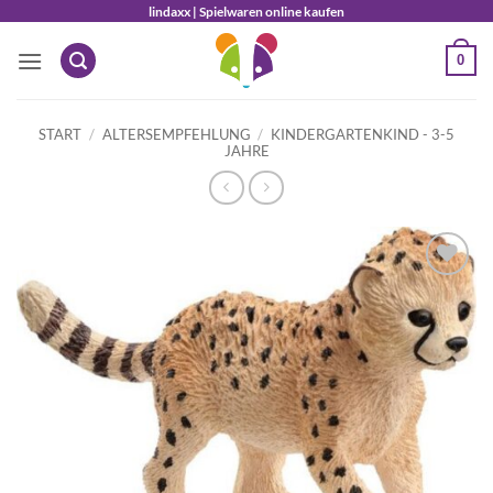
Zum
lindaxx | Spielwaren online kaufen
Inhalt
0
springen
START
/
ALTERSEMPFEHLUNG
/
KINDERGARTENKIND - 3-5
JAHRE
Auf die
Wunschliste