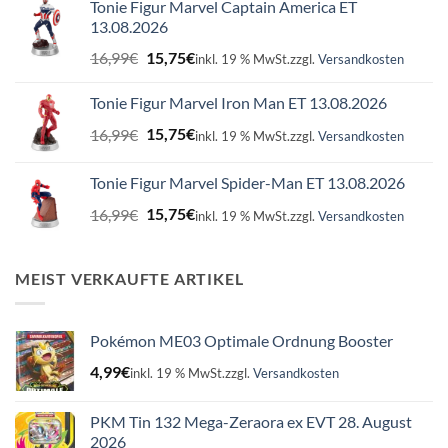
Tonie Figur Marvel Captain America ET
13.08.2026
Ursprünglicher
Aktueller
16,99
€
15,75
€
inkl. 19 % MwSt.
zzgl.
Versandkosten
Preis
Preis
war:
ist:
Tonie Figur Marvel Iron Man ET 13.08.2026
16,99€
15,75€.
Ursprünglicher
Aktueller
16,99
€
15,75
€
inkl. 19 % MwSt.
zzgl.
Versandkosten
Preis
Preis
war:
ist:
Tonie Figur Marvel Spider-Man ET 13.08.2026
16,99€
15,75€.
Ursprünglicher
Aktueller
16,99
€
15,75
€
inkl. 19 % MwSt.
zzgl.
Versandkosten
Preis
Preis
war:
ist:
16,99€
15,75€.
MEIST VERKAUFTE ARTIKEL
Pokémon ME03 Optimale Ordnung Booster
4,99
€
inkl. 19 % MwSt.
zzgl.
Versandkosten
PKM Tin 132 Mega-Zeraora ex EVT 28. August
2026