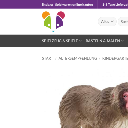
Zum
lindaxx | Spielwaren online kaufen
1-3 Tage Lieferzei
Inhalt
springen
Suche
nach:
SPIELZEUG & SPIELE
BASTELN & MALEN
START
/
ALTERSEMPFEHLUNG
/
KINDERGARTE