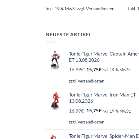
l.
Versandkosten
inkl. 19 % MwSt.
zzgl.
Versandkosten
inkl.
NEUESTE ARTIKEL
Tonie Figur Marvel Captain Amer
ET 13.08.2026
Ursprünglicher
Aktueller
16,99
€
15,75
€
inkl. 19 % MwSt.
Preis
Preis
war:
ist:
zzgl.
Versandkosten
16,99€
15,75€.
Tonie Figur Marvel Iron Man ET
13.08.2026
Ursprünglicher
Aktueller
16,99
€
15,75
€
inkl. 19 % MwSt.
Preis
Preis
war:
ist:
zzgl.
Versandkosten
16,99€
15,75€.
Tonie Figur Marvel Spider-Man 