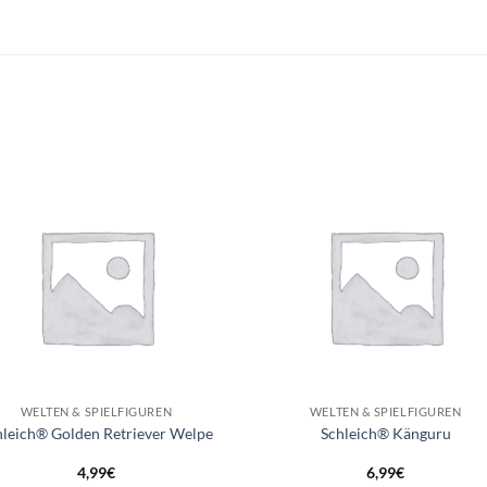
Auf die
Auf di
Wunschliste
Wunschli
+
WELTEN & SPIELFIGUREN
WELTEN & SPIELFIGUREN
hleich® Golden Retriever Welpe
Schleich® Känguru
4,99
€
6,99
€