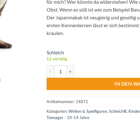
für mich? Wer könnte da widerstehen! Wie al
Obst. Wenn es süß ist wie zum Beispiel Ban
Der Japanmakak ist neugierig und gesellig 
ersten Kennenlernen lässt er sich bestimmt
kraulen.
Schleich
12 vorrätig
Schleich® 14871 Wild Life Japanmakak 5,5cm 
IN DEN 
Artikelnummer:
14871
Kategorien:
Welten & Spielfiguren
,
Schleich®
,
Kinder
Teenager - 10-14 Jahre