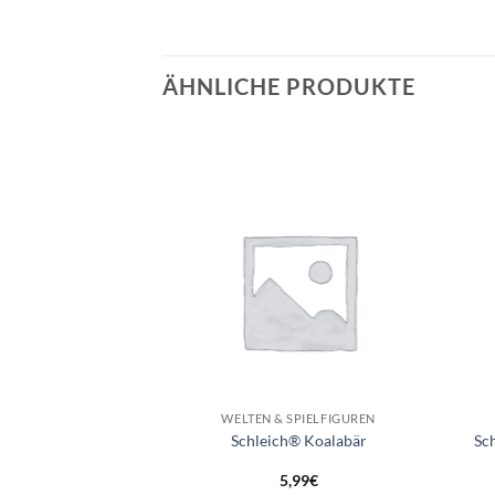
ÄHNLICHE PRODUKTE
Auf die
Auf die
Wunschliste
Wunschliste
+
+
SPIELFIGUREN
WELTEN & SPIELFIGUREN
 Tigerjunges
Schleich® Koalabär
Sc
99
€
5,99
€