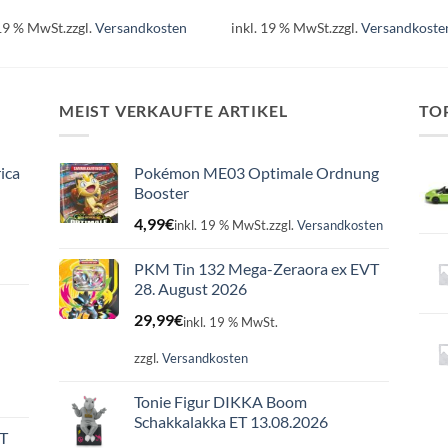
 19 % MwSt.
zzgl.
Versandkosten
inkl. 19 % MwSt.
zzgl.
Versandkoste
MEIST VERKAUFTE ARTIKEL
TO
ica
Pokémon ME03 Optimale Ordnung
Booster
4,99
€
inkl. 19 % MwSt.
zzgl.
Versandkosten
PKM Tin 132 Mega-Zeraora ex EVT
28. August 2026
29,99
€
inkl. 19 % MwSt.
zzgl.
Versandkosten
Tonie Figur DIKKA Boom
Schakkalakka ET 13.08.2026
ET
Ursprünglicher
Aktueller