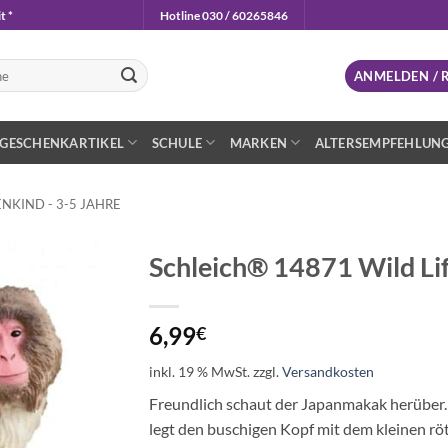
t *
Hotline 030 / 60265846
n
ANMELDEN / 
GESCHENKARTIKEL
SCHULE
MARKEN
ALTERSEMPFEHLUN
NKIND - 3-5 JAHRE
Schleich® 14871 Wild L
Auf die
Wunschliste
6,99
€
inkl. 19 % MwSt.
zzgl.
Versandkosten
Freundlich schaut der Japanmakak herüber. Fa
legt den buschigen Kopf mit dem kleinen röt