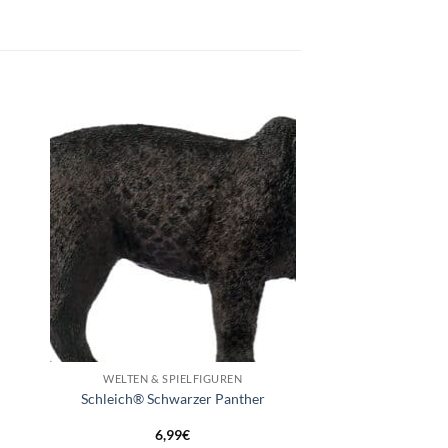
e
Auf die
ste
Wunschliste
+
WELTEN & SPIELFIGUREN
Schleich® Schwarzer Panther
6,99
€