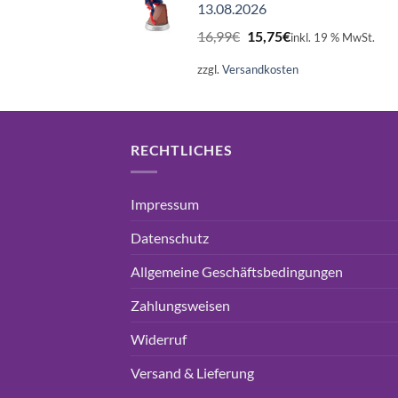
13.08.2026
Ursprünglicher
Aktueller
16,99
€
15,75
€
inkl. 19 % MwSt.
Preis
Preis
war:
ist:
zzgl.
Versandkosten
16,99€
15,75€.
RECHTLICHES
Impressum
Datenschutz
Allgemeine Geschäftsbedingungen
Zahlungsweisen
Widerruf
Versand & Lieferung