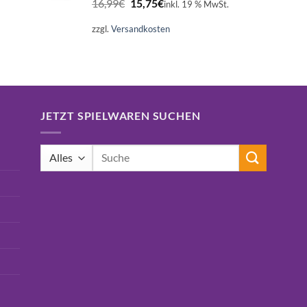
16,99
€
15,75
€
inkl. 19 % MwSt.
Preis
Preis
war:
ist:
zzgl.
Versandkosten
16,99€
15,75€.
JETZT SPIELWAREN SUCHEN
Suchen
nach: