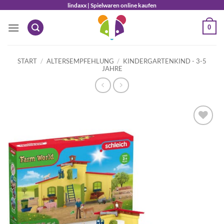
Zum
lindaxx | Spielwaren online kaufen
Inhalt
0
springen
START
/
ALTERSEMPFEHLUNG
/
KINDERGARTENKIND - 3-5
JAHRE
Auf die
Wunschliste