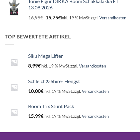
Tonie Figur DIKKA Boom Schakkalakka ET
13.08.2026
Ursprünglicher
Aktueller
16,99
€
15,75
€
inkl. 19 % MwSt.
zzgl.
Versandkosten
Preis
Preis
war:
ist:
16,99€
15,75€.
TOP BEWERTETE ARTIKEL
Siku Mega Lifter
8,99
€
inkl. 19 % MwSt.
zzgl.
Versandkosten
Schleich® Shire- Hengst
10,00
€
inkl. 19 % MwSt.
zzgl.
Versandkosten
Boom Trix Stunt Pack
15,99
€
inkl. 19 % MwSt.
zzgl.
Versandkosten