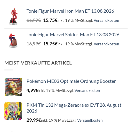
Preis
Preis
war:
ist:
Tonie Figur Marvel Iron Man ET 13.08.2026
16,99€
15,75€.
Ursprünglicher
Aktueller
16,99
€
15,75
€
inkl. 19 % MwSt.
zzgl.
Versandkosten
Preis
Preis
war:
ist:
Tonie Figur Marvel Spider-Man ET 13.08.2026
16,99€
15,75€.
Ursprünglicher
Aktueller
16,99
€
15,75
€
inkl. 19 % MwSt.
zzgl.
Versandkosten
Preis
Preis
war:
ist:
16,99€
15,75€.
MEIST VERKAUFTE ARTIKEL
Pokémon ME03 Optimale Ordnung Booster
4,99
€
inkl. 19 % MwSt.
zzgl.
Versandkosten
PKM Tin 132 Mega-Zeraora ex EVT 28. August
2026
29,99
€
inkl. 19 % MwSt.
zzgl.
Versandkosten