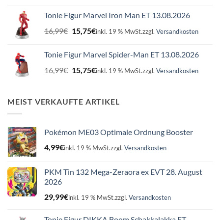
Preis
Preis
war:
ist:
Tonie Figur Marvel Iron Man ET 13.08.2026
16,99€
15,75€.
Ursprünglicher
Aktueller
16,99
€
15,75
€
inkl. 19 % MwSt.
zzgl.
Versandkosten
Preis
Preis
war:
ist:
Tonie Figur Marvel Spider-Man ET 13.08.2026
16,99€
15,75€.
Ursprünglicher
Aktueller
16,99
€
15,75
€
inkl. 19 % MwSt.
zzgl.
Versandkosten
Preis
Preis
war:
ist:
16,99€
15,75€.
MEIST VERKAUFTE ARTIKEL
Pokémon ME03 Optimale Ordnung Booster
4,99
€
inkl. 19 % MwSt.
zzgl.
Versandkosten
PKM Tin 132 Mega-Zeraora ex EVT 28. August
2026
29,99
€
inkl. 19 % MwSt.
zzgl.
Versandkosten
Tonie Figur DIKKA Boom Schakkalakka ET