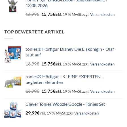
13.08.2026
Ursprünglicher
Aktueller
16,99
€
15,75
€
inkl. 19 % MwSt.
zzgl.
Versandkosten
Preis
Preis
war:
ist:
16,99€
15,75€.
TOP BEWERTETE ARTIKEL
tonies® Hörfigur Disney Die Eiskönigin - Olaf
taut auf
Ursprünglicher
Aktueller
16,99
€
15,75
€
inkl. 19 % MwSt.
zzgl.
Versandkosten
Preis
Preis
war:
ist:
tonies® Hörfigur - KLE!NE EXPERTEN ...
16,99€
15,75€.
begleiten Elefanten
Ursprünglicher
Aktueller
16,99
€
15,75
€
inkl. 19 % MwSt.
zzgl.
Versandkosten
Preis
Preis
war:
ist:
Clever Tonies Woozle Goozle - Tonies Set
16,99€
15,75€.
29,99
€
inkl. 19 % MwSt.
zzgl.
Versandkosten