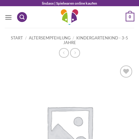
Zum
lindaxx | Spielwaren online kaufen
Inhalt
0
springen
START
/
ALTERSEMPFEHLUNG
/
KINDERGARTENKIND - 3-5
JAHRE
Auf die
Wunschliste