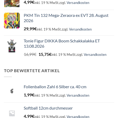
4,99
€
inkl. 19 % MwSt.
zzgl.
Versandkosten
PKM Tin 132 Mega-Zeraora ex EVT 28. August
2026
29,99
€
inkl. 19 % MwSt.
zzgl.
Versandkosten
Tonie Figur DIKKA Boom Schakkalakka ET
13.08.2026
Ursprünglicher
Aktueller
16,99
€
15,75
€
inkl. 19 % MwSt.
zzgl.
Versandkosten
Preis
Preis
war:
ist:
16,99€
15,75€.
TOP BEWERTETE ARTIKEL
Folienballon Zahl 6 Silber ca. 40 cm
1,99
€
inkl. 19 % MwSt.
zzgl.
Versandkosten
Softball 12cm durchmesser
4,99
€
inkl. 19 % MwSt.
zzgl.
Versandkosten