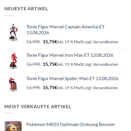
NEUESTE ARTIKEL
Tonie Figur Marvel Captain America ET
13.08.2026
Ursprünglicher
Aktueller
16,99
€
15,75
€
inkl. 19 % MwSt.
zzgl.
Versandkosten
Preis
Preis
war:
ist:
Tonie Figur Marvel Iron Man ET 13.08.2026
16,99€
15,75€.
Ursprünglicher
Aktueller
16,99
€
15,75
€
inkl. 19 % MwSt.
zzgl.
Versandkosten
Preis
Preis
war:
ist:
Tonie Figur Marvel Spider-Man ET 13.08.2026
16,99€
15,75€.
Ursprünglicher
Aktueller
16,99
€
15,75
€
inkl. 19 % MwSt.
zzgl.
Versandkosten
Preis
Preis
war:
ist:
16,99€
15,75€.
MEIST VERKAUFTE ARTIKEL
Pokémon ME03 Optimale Ordnung Booster