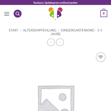
Zum
lindaxx | Spielwaren online kaufen
Inhalt
0
springen
START
/
ALTERSEMPFEHLUNG
/
KINDERGARTENKIND - 3-5
JAHRE
Auf die
Wunschliste