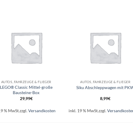
Auf die
Auf di
Wunschliste
Wunschli
+
AUTOS, FAHRZEUGE & FLIEGER
AUTOS, FAHRZEUGE & FLIEGER
LEGO® Classic Mittel-große
Siku Abschleppwagen mit PK
Bausteine-Box
29,99
€
8,99
€
 19 % MwSt.
zzgl.
Versandkosten
inkl. 19 % MwSt.
zzgl.
Versandkoste