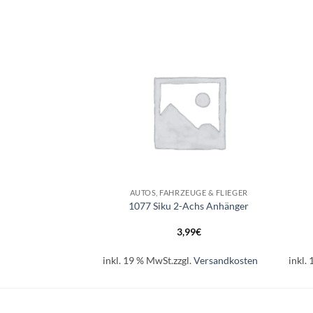
Auf die
Auf die
Wunschliste
Wunschliste
+
+
EUGE & FLIEGER
AUTOS, FAHRZEUGE & FLIEGER
ale Verkehrszeichen
1077 Siku 2-Achs Anhänger
99
€
3,99
€
l.
Versandkosten
inkl. 19 % MwSt.
zzgl.
Versandkosten
inkl.