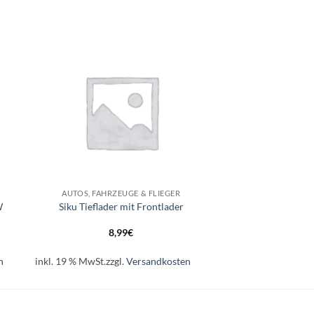
e
Auf die
ste
Wunschliste
+
AUTOS, FAHRZEUGE & FLIEGER
W
Siku Tieflader mit Frontlader
8,99
€
n
inkl. 19 % MwSt.
zzgl.
Versandkosten