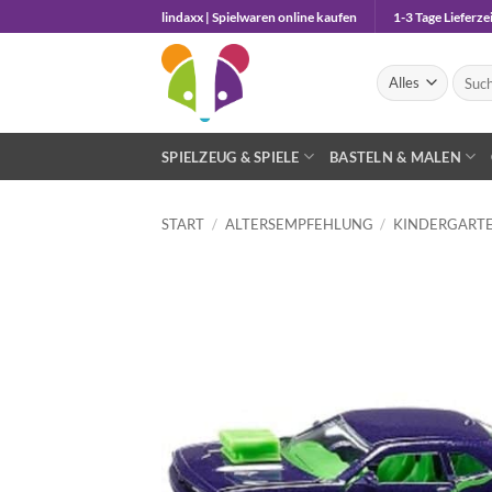
Zum
lindaxx | Spielwaren online kaufen
1-3 Tage Lieferzei
Inhalt
springen
Suche
nach:
SPIELZEUG & SPIELE
BASTELN & MALEN
START
/
ALTERSEMPFEHLUNG
/
KINDERGARTE