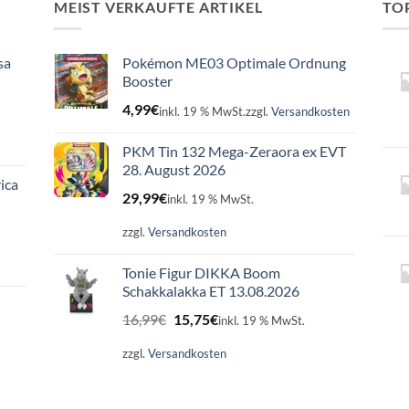
MEIST VERKAUFTE ARTIKEL
TO
sa
Pokémon ME03 Optimale Ordnung
Booster
4,99
€
inkl. 19 % MwSt.
zzgl.
Versandkosten
PKM Tin 132 Mega-Zeraora ex EVT
28. August 2026
ica
29,99
€
inkl. 19 % MwSt.
zzgl.
Versandkosten
Tonie Figur DIKKA Boom
Schakkalakka ET 13.08.2026
Ursprünglicher
Aktueller
16,99
€
15,75
€
inkl. 19 % MwSt.
Preis
Preis
war:
ist:
zzgl.
Versandkosten
16,99€
15,75€.