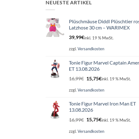
NEUESTE ARTIKEL
Plüschmäuse Diddl Plüschtier ro
Latzhose 30 cm – WARIMEX
39,99
€
inkl. 19 % MwSt.
zzgl.
Versandkosten
Tonie Figur Marvel Captain Amer
ET 13.08.2026
Ursprünglicher
Aktueller
16,99
€
15,75
€
inkl. 19 % MwSt.
Preis
Preis
war:
ist:
zzgl.
Versandkosten
16,99€
15,75€.
Tonie Figur Marvel Iron Man ET
13.08.2026
Ursprünglicher
Aktueller
16,99
€
15,75
€
inkl. 19 % MwSt.
Preis
Preis
war:
ist:
zzgl.
Versandkosten
16,99€
15,75€.