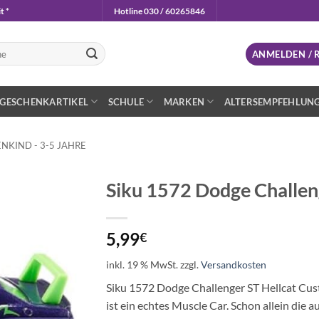
t *
Hotline 030 / 60265846
n
ANMELDEN / 
GESCHENKARTIKEL
SCHULE
MARKEN
ALTERSEMPFEHLUN
NKIND - 3-5 JAHRE
Siku 1572 Dodge Challen
Auf die
Wunschliste
5,99
€
inkl. 19 % MwSt.
zzgl.
Versandkosten
Siku 1572 Dodge Challenger ST Hellcat Cu
ist ein echtes Muscle Car. Schon allein die 