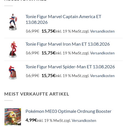
Tonie Figur Marvel Captain America ET
13.08.2026
Ursprünglicher
Aktueller
16,99
€
15,75
€
inkl. 19 % MwSt.
zzgl.
Versandkosten
Preis
Preis
war:
ist:
Tonie Figur Marvel Iron Man ET 13.08.2026
16,99€
15,75€.
Ursprünglicher
Aktueller
16,99
€
15,75
€
inkl. 19 % MwSt.
zzgl.
Versandkosten
Preis
Preis
war:
ist:
Tonie Figur Marvel Spider-Man ET 13.08.2026
16,99€
15,75€.
Ursprünglicher
Aktueller
16,99
€
15,75
€
inkl. 19 % MwSt.
zzgl.
Versandkosten
Preis
Preis
war:
ist:
16,99€
15,75€.
MEIST VERKAUFTE ARTIKEL
Pokémon ME03 Optimale Ordnung Booster
4,99
€
inkl. 19 % MwSt.
zzgl.
Versandkosten