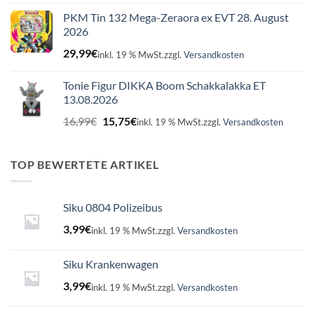
PKM Tin 132 Mega-Zeraora ex EVT 28. August
2026
29,99
€
inkl. 19 % MwSt.
zzgl.
Versandkosten
Tonie Figur DIKKA Boom Schakkalakka ET
13.08.2026
Ursprünglicher
Aktueller
16,99
€
15,75
€
inkl. 19 % MwSt.
zzgl.
Versandkosten
Preis
Preis
war:
ist:
16,99€
15,75€.
TOP BEWERTETE ARTIKEL
Siku 0804 Polizeibus
3,99
€
inkl. 19 % MwSt.
zzgl.
Versandkosten
Siku Krankenwagen
3,99
€
inkl. 19 % MwSt.
zzgl.
Versandkosten