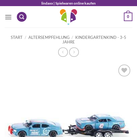
Zum
lindaxx | Spielwaren online kaufen
Inhalt
0
springen
START
/
ALTERSEMPFEHLUNG
/
KINDERGARTENKIND - 3-5
JAHRE
Auf die
Wunschliste