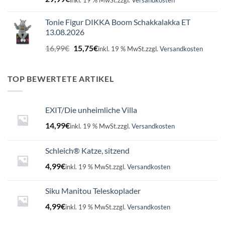
Tonie Figur DIKKA Boom Schakkalakka ET
13.08.2026
Ursprünglicher
Aktueller
16,99
€
15,75
€
inkl. 19 % MwSt.
zzgl.
Versandkosten
Preis
Preis
war:
ist:
16,99€
15,75€.
TOP BEWERTETE ARTIKEL
EXIT/Die unheimliche Villa
14,99
€
inkl. 19 % MwSt.
zzgl.
Versandkosten
Schleich® Katze, sitzend
4,99
€
inkl. 19 % MwSt.
zzgl.
Versandkosten
Siku Manitou Teleskoplader
4,99
€
inkl. 19 % MwSt.
zzgl.
Versandkosten