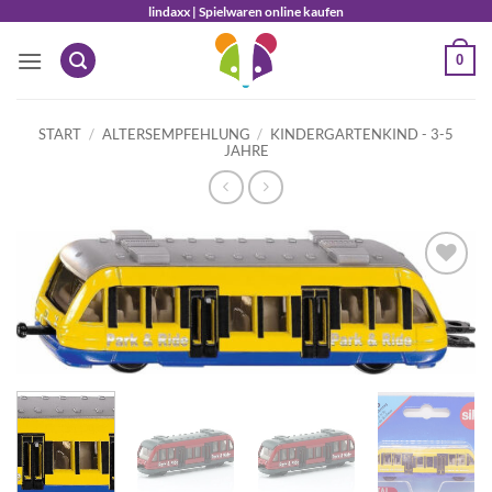
Zum
lindaxx | Spielwaren online kaufen
Inhalt
0
springen
START
/
ALTERSEMPFEHLUNG
/
KINDERGARTENKIND - 3-5
JAHRE
Auf die
Wunschliste