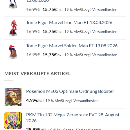
Ursprünglicher
Aktueller
16,99
€
15,75
€
inkl. 19 % MwSt.
zzgl.
Versandkosten
Preis
Preis
war:
ist:
Tonie Figur Marvel Iron Man ET 13.08.2026
16,99€
15,75€.
Ursprünglicher
Aktueller
16,99
€
15,75
€
inkl. 19 % MwSt.
zzgl.
Versandkosten
Preis
Preis
war:
ist:
Tonie Figur Marvel Spider-Man ET 13.08.2026
16,99€
15,75€.
Ursprünglicher
Aktueller
16,99
€
15,75
€
inkl. 19 % MwSt.
zzgl.
Versandkosten
Preis
Preis
war:
ist:
16,99€
15,75€.
MEIST VERKAUFTE ARTIKEL
Pokémon ME03 Optimale Ordnung Booster
4,99
€
inkl. 19 % MwSt.
zzgl.
Versandkosten
PKM Tin 132 Mega-Zeraora ex EVT 28. August
2026
29,99
€
inkl. 19 % MwSt.
zzgl.
Versandkosten