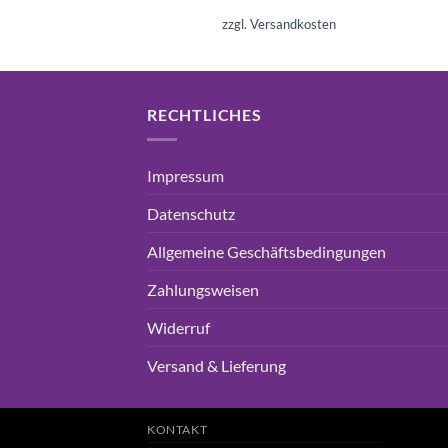
Preis
Preis
war:
ist:
zzgl.
Versandkosten
16,99€
15,75€.
RECHTLICHES
Impressum
Datenschutz
Allgemeine Geschäftsbedingungen
Zahlungsweisen
Widerruf
Versand & Lieferung
KONTAKT