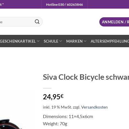
t *
Hotline 030 / 60265846
n
ANMELDEN / 
GESCHENKARTIKEL
SCHULE
MARKEN
ALTERSEMPFEHLUN
Siva Clock Bicycle schwa
Auf die
Wunschliste
24,95
€
inkl. 19 % MwSt.
zzgl.
Versandkosten
Dimensions: 11×4,5x6cm
Weight: 70g