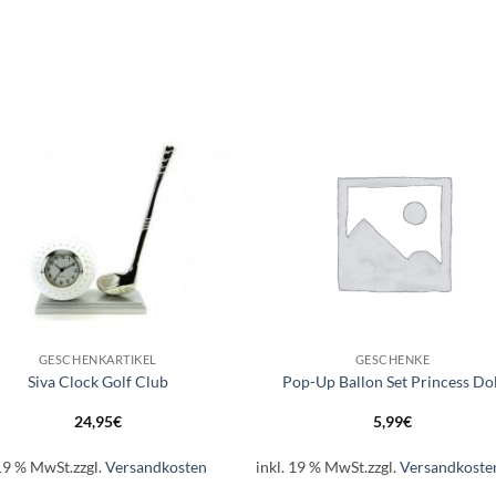
Auf die
Auf di
Wunschliste
Wunschli
+
GESCHENKARTIKEL
GESCHENKE
Siva Clock Golf Club
Pop-Up Ballon Set Princess Dol
24,95
€
5,99
€
 19 % MwSt.
zzgl.
Versandkosten
inkl. 19 % MwSt.
zzgl.
Versandkoste