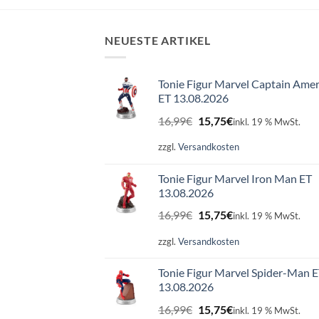
NEUESTE ARTIKEL
Tonie Figur Marvel Captain Amer
ET 13.08.2026
Ursprünglicher
Aktueller
16,99
€
15,75
€
inkl. 19 % MwSt.
Preis
Preis
war:
ist:
zzgl.
Versandkosten
16,99€
15,75€.
Tonie Figur Marvel Iron Man ET
13.08.2026
Ursprünglicher
Aktueller
16,99
€
15,75
€
inkl. 19 % MwSt.
Preis
Preis
war:
ist:
zzgl.
Versandkosten
16,99€
15,75€.
Tonie Figur Marvel Spider-Man 
13.08.2026
Ursprünglicher
Aktueller
16,99
€
15,75
€
inkl. 19 % MwSt.