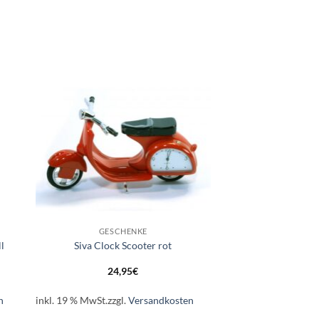
e
Auf die
ste
Wunschliste
+
GESCHENKE
l
Siva Clock Scooter rot
24,95
€
n
inkl. 19 % MwSt.
zzgl.
Versandkosten