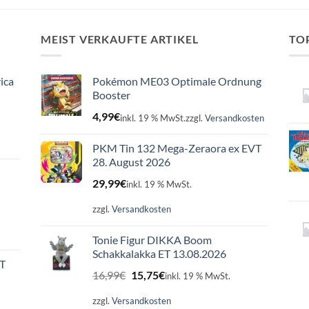
MEIST VERKAUFTE ARTIKEL
TO
ica
Pokémon ME03 Optimale Ordnung
Booster
4,99
€
inkl. 19 % MwSt.
zzgl.
Versandkosten
PKM Tin 132 Mega-Zeraora ex EVT
28. August 2026
29,99
€
inkl. 19 % MwSt.
zzgl.
Versandkosten
Tonie Figur DIKKA Boom
Schakkalakka ET 13.08.2026
ET
Ursprünglicher
Aktueller
16,99
€
15,75
€
inkl. 19 % MwSt.
Preis
Preis
war:
ist:
zzgl.
Versandkosten