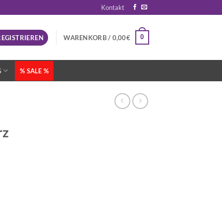
Kontakt
0
REGISTRIEREN
WARENKORB /
0,00
€
G
% SALE %
rz