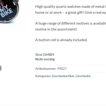
High quality quartz watches made of metal i
home or at work – a great gift! Give a real e
A huge range of different motives is availabl
motive in the assortment!
A button cell is already included.
Siva GMBH
Nicht vorrätig
Artikelnummer:
99027
Kategorien:
Geschenkartikel
,
Geschenke