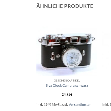
ÄHNLICHE PRODUKTE
Auf die
Auf die
Wunschliste
Wunschliste
+
+
NKARTIKEL
GESCHENKARTIKEL
 Movie Player
Siva Clock Camera schwarz
,95
€
24,95
€
l.
Versandkosten
inkl. 19 % MwSt.
zzgl.
Versandkosten
inkl.