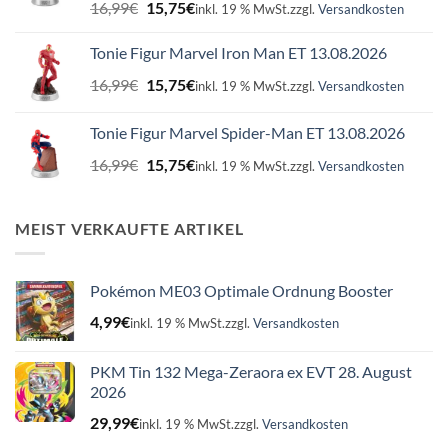
Ursprünglicher
Aktueller
16,99
€
15,75
€
inkl. 19 % MwSt.
zzgl.
Versandkosten
Preis
Preis
war:
ist:
Tonie Figur Marvel Iron Man ET 13.08.2026
16,99€
15,75€.
Ursprünglicher
Aktueller
16,99
€
15,75
€
inkl. 19 % MwSt.
zzgl.
Versandkosten
Preis
Preis
war:
ist:
Tonie Figur Marvel Spider-Man ET 13.08.2026
16,99€
15,75€.
Ursprünglicher
Aktueller
16,99
€
15,75
€
inkl. 19 % MwSt.
zzgl.
Versandkosten
Preis
Preis
war:
ist:
16,99€
15,75€.
MEIST VERKAUFTE ARTIKEL
Pokémon ME03 Optimale Ordnung Booster
4,99
€
inkl. 19 % MwSt.
zzgl.
Versandkosten
PKM Tin 132 Mega-Zeraora ex EVT 28. August
2026
29,99
€
inkl. 19 % MwSt.
zzgl.
Versandkosten