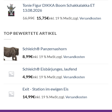
Tonie Figur DIKKA Boom Schakkalakka ET
13.08.2026
Ursprünglicher
Aktueller
16,99
€
15,75
€
inkl. 19 % MwSt.
zzgl.
Versandkosten
Preis
Preis
war:
ist:
16,99€
15,75€.
TOP BEWERTETE ARTIKEL
Schleich® Panzernashorn
8,99
€
inkl. 19 % MwSt.
zzgl.
Versandkosten
Schleich® Eisbärjunges, laufend
4,99
€
inkl. 19 % MwSt.
zzgl.
Versandkosten
Exit - Station im ewigen Eis
14,99
€
inkl. 19 % MwSt.
zzgl.
Versandkosten