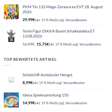
PKM Tin 132 Mega-Zeraora ex EVT 28. August
2026
29,99
€
inkl. 19 % MwSt.
zzgl.
Versandkosten
Tonie Figur DIKKA Boom Schakkalakka ET
13.08.2026
Ursprünglicher
Aktueller
16,99
€
15,75
€
inkl. 19 % MwSt.
zzgl.
Versandkosten
Preis
Preis
war:
ist:
16,99€
15,75€.
TOP BEWERTETE ARTIKEL
Schleich® Andalusier Hengst
8,99
€
inkl. 19 % MwSt.
zzgl.
Versandkosten
Idena Spielesammlung 150
14,99
€
inkl. 19 % MwSt.
zzgl.
Versandkosten