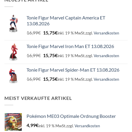
Tonie Figur Marvel Captain America ET
13.08.2026
Ursprünglicher
Aktueller
16,99
€
15,75
€
inkl. 19 % MwSt.
zzgl.
Versandkosten
Preis
Preis
war:
ist:
Tonie Figur Marvel Iron Man ET 13.08.2026
16,99€
15,75€.
Ursprünglicher
Aktueller
16,99
€
15,75
€
inkl. 19 % MwSt.
zzgl.
Versandkosten
Preis
Preis
war:
ist:
Tonie Figur Marvel Spider-Man ET 13.08.2026
16,99€
15,75€.
Ursprünglicher
Aktueller
16,99
€
15,75
€
inkl. 19 % MwSt.
zzgl.
Versandkosten
Preis
Preis
war:
ist:
16,99€
15,75€.
MEIST VERKAUFTE ARTIKEL
Pokémon ME03 Optimale Ordnung Booster
4,99
€
inkl. 19 % MwSt.
zzgl.
Versandkosten