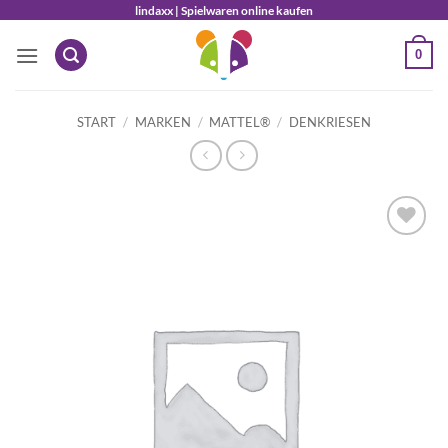
Zum
lindaxx | Spielwaren online kaufen
Inhalt
0
springen
START
/
MARKEN
/
MATTEL®
/
DENKRIESEN
Auf die
Wunschliste