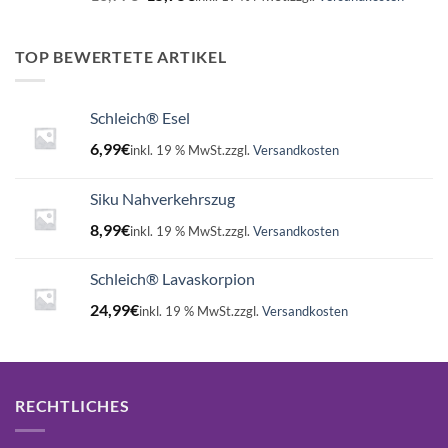
Preis
Preis
war:
ist:
16,99€
15,75€.
TOP BEWERTETE ARTIKEL
Schleich® Esel
6,99
€
inkl. 19 % MwSt.
zzgl.
Versandkosten
Siku Nahverkehrszug
8,99
€
inkl. 19 % MwSt.
zzgl.
Versandkosten
Schleich® Lavaskorpion
24,99
€
inkl. 19 % MwSt.
zzgl.
Versandkosten
RECHTLICHES