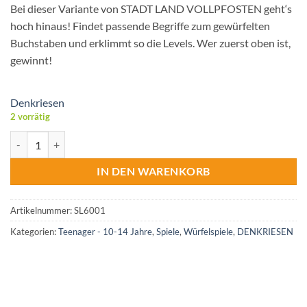
Bei dieser Variante von STADT LAND VOLLPFOSTEN geht‘s
hoch hinaus! Findet passende Begriffe zum gewürfelten
Buchstaben und erklimmt so die Levels. Wer zuerst oben ist,
gewinnt!
Denkriesen
2 vorrätig
Stadt Land Vollpfosten® Levels | Classic Edition – "Intelligenz ist relat
IN DEN WARENKORB
Artikelnummer:
SL6001
Kategorien:
Teenager - 10-14 Jahre
,
Spiele
,
Würfelspiele
,
DENKRIESEN