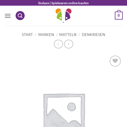
Zum
lindaxx | Spielwaren online kaufen
Inhalt
0
springen
START
/
MARKEN
/
MATTEL®
/
DENKRIESEN
Auf die
Wunschliste