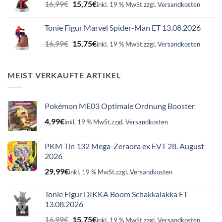
Ursprünglicher
Aktueller
16,99
€
15,75
€
inkl. 19 % MwSt.
zzgl.
Versandkosten
Preis
Preis
war:
ist:
Tonie Figur Marvel Spider-Man ET 13.08.2026
16,99€
15,75€.
Ursprünglicher
Aktueller
16,99
€
15,75
€
inkl. 19 % MwSt.
zzgl.
Versandkosten
Preis
Preis
war:
ist:
16,99€
15,75€.
MEIST VERKAUFTE ARTIKEL
Pokémon ME03 Optimale Ordnung Booster
4,99
€
inkl. 19 % MwSt.
zzgl.
Versandkosten
PKM Tin 132 Mega-Zeraora ex EVT 28. August
2026
29,99
€
inkl. 19 % MwSt.
zzgl.
Versandkosten
Tonie Figur DIKKA Boom Schakkalakka ET
13.08.2026
Ursprünglicher
Aktueller
16,99
€
15,75
€
inkl. 19 % MwSt.
zzgl.
Versandkosten