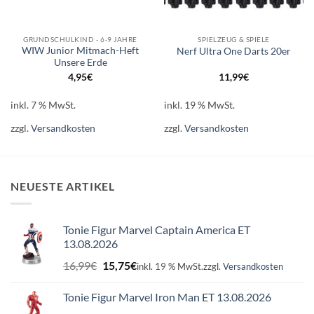
GRUNDSCHULKIND - 6-9 JAHRE
SPIELZEUG & SPIELE
WIW Junior Mitmach-Heft
Nerf Ultra One Darts 20er
Unsere Erde
4,95
€
11,99
€
inkl. 7 % MwSt.
inkl. 19 % MwSt.
zzgl.
Versandkosten
zzgl.
Versandkosten
NEUESTE ARTIKEL
Tonie Figur Marvel Captain America ET
13.08.2026
Ursprünglicher
Aktueller
16,99
€
15,75
€
inkl. 19 % MwSt.
zzgl.
Versandkosten
Preis
Preis
war:
ist:
Tonie Figur Marvel Iron Man ET 13.08.2026
16,99€
15,75€.