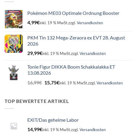
Pokémon ME03 Optimale Ordnung Booster
4,99
€
inkl. 19 % MwSt.
zzgl.
Versandkosten
PKM Tin 132 Mega-Zeraora ex EVT 28. August
2026
29,99
€
inkl. 19 % MwSt.
zzgl.
Versandkosten
Tonie Figur DIKKA Boom Schakkalakka ET
13.08.2026
Ursprünglicher
Aktueller
16,99
€
15,75
€
inkl. 19 % MwSt.
zzgl.
Versandkosten
Preis
Preis
war:
ist:
16,99€
15,75€.
TOP BEWERTETE ARTIKEL
EXIT/Das geheime Labor
14,99
€
inkl. 19 % MwSt.
zzgl.
Versandkosten