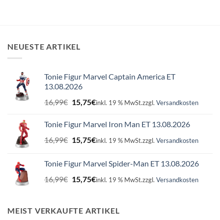
NEUESTE ARTIKEL
Tonie Figur Marvel Captain America ET
13.08.2026
Ursprünglicher
Aktueller
16,99
€
15,75
€
inkl. 19 % MwSt.
zzgl.
Versandkosten
Preis
Preis
war:
ist:
Tonie Figur Marvel Iron Man ET 13.08.2026
16,99€
15,75€.
Ursprünglicher
Aktueller
16,99
€
15,75
€
inkl. 19 % MwSt.
zzgl.
Versandkosten
Preis
Preis
war:
ist:
Tonie Figur Marvel Spider-Man ET 13.08.2026
16,99€
15,75€.
Ursprünglicher
Aktueller
16,99
€
15,75
€
inkl. 19 % MwSt.
zzgl.
Versandkosten
Preis
Preis
war:
ist:
16,99€
15,75€.
MEIST VERKAUFTE ARTIKEL