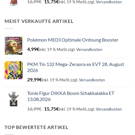
16,99
€
15,75
€
inkl. 19 % MwSt.
zzgl.
Versandkosten
Preis
Preis
war:
ist:
16,99€
15,75€.
MEIST VERKAUFTE ARTIKEL
Pokémon ME03 Optimale Ordnung Booster
4,99
€
inkl. 19 % MwSt.
zzgl.
Versandkosten
PKM Tin 132 Mega-Zeraora ex EVT 28. August
2026
29,99
€
inkl. 19 % MwSt.
zzgl.
Versandkosten
Tonie Figur DIKKA Boom Schakkalakka ET
13.08.2026
Ursprünglicher
Aktueller
16,99
€
15,75
€
inkl. 19 % MwSt.
zzgl.
Versandkosten
Preis
Preis
war:
ist:
16,99€
15,75€.
TOP BEWERTETE ARTIKEL