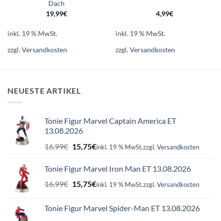
Dach
19,99
€
4,99
€
inkl. 19 % MwSt.
inkl. 19 % MwSt.
zzgl.
Versandkosten
zzgl.
Versandkosten
NEUESTE ARTIKEL
Tonie Figur Marvel Captain America ET
13.08.2026
Ursprünglicher
Aktueller
16,99
€
15,75
€
inkl. 19 % MwSt.
zzgl.
Versandkosten
Preis
Preis
war:
ist:
Tonie Figur Marvel Iron Man ET 13.08.2026
16,99€
15,75€.
Ursprünglicher
Aktueller
16,99
€
15,75
€
inkl. 19 % MwSt.
zzgl.
Versandkosten
Preis
Preis
war:
ist:
Tonie Figur Marvel Spider-Man ET 13.08.2026
16,99€
15,75€.
Ursprünglicher
Aktueller