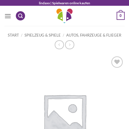
Zum
lindaxx | Spielwaren online kaufen
Inhalt
0
springen
START
/
SPIELZEUG & SPIELE
/
AUTOS, FAHRZEUGE & FLIEGER
Auf die
Wunschliste