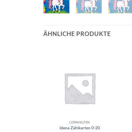
ÄHNLICHE PRODUKTE
Auf die
Auf die
Wunschliste
Wunschliste
+
+
EUGE & FLIEGER
LERNHILFEN
udi R8 Spyder
Idena Zählkarten 0-20