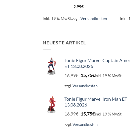
99
€
2,99
€
l.
Versandkosten
inkl. 19 % MwSt.
zzgl.
Versandkosten
inkl.
NEUESTE ARTIKEL
Tonie Figur Marvel Captain Amer
ET 13.08.2026
Ursprünglicher
Aktueller
16,99
€
15,75
€
inkl. 19 % MwSt.
Preis
Preis
war:
ist:
zzgl.
Versandkosten
16,99€
15,75€.
Tonie Figur Marvel Iron Man ET
13.08.2026
Ursprünglicher
Aktueller
16,99
€
15,75
€
inkl. 19 % MwSt.
Preis
Preis
war:
ist:
zzgl.
Versandkosten