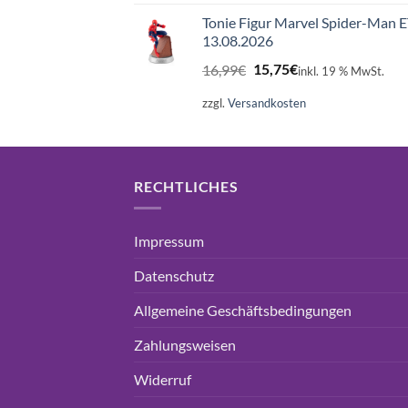
16,99€
15,75€.
Tonie Figur Marvel Spider-Man 
13.08.2026
Ursprünglicher
Aktueller
16,99
€
15,75
€
inkl. 19 % MwSt.
Preis
Preis
war:
ist:
zzgl.
Versandkosten
16,99€
15,75€.
RECHTLICHES
Impressum
Datenschutz
Allgemeine Geschäftsbedingungen
Zahlungsweisen
Widerruf