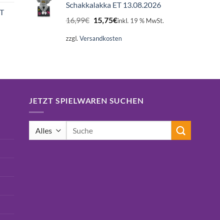
Schakkalakka ET 13.08.2026
ET
Ursprünglicher
Aktueller
16,99
€
15,75
€
inkl. 19 % MwSt.
Preis
Preis
war:
ist:
zzgl.
Versandkosten
16,99€
15,75€.
JETZT SPIELWAREN SUCHEN
Suchen
nach: