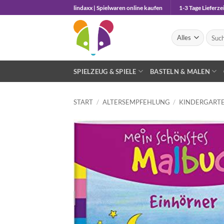
Zum
lindaxx | Spielwaren online kaufen
1-3 Tage Lieferzei
Inhalt
springen
Suche
nach:
SPIELZEUG & SPIELE
BASTELN & MALEN
START
/
ALTERSEMPFEHLUNG
/
KINDERGARTE