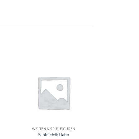
e
Auf die
ste
Wunschliste
+
WELTEN & SPIELFIGUREN
Schleich® Hahn