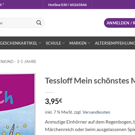
t *
Hotline 030 / 60265846
n
ANMELDEN / 
GESCHENKARTIKEL
SCHULE
MARKEN
ALTERSEMPFEHLUN
NKIND - 3-5 JAHRE
Tessloff Mein schönstes
Auf die
Wunschliste
3,95
€
inkl. 7 % MwSt.
zzgl.
Versandkosten
Anmutige Einhörner auf dem Regenbogen, b
Märchenreich oder beim ausgelassenen Spiel