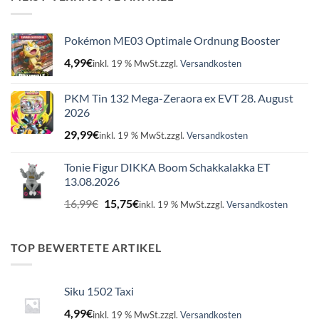
Pokémon ME03 Optimale Ordnung Booster
4,99
€
inkl. 19 % MwSt.
zzgl.
Versandkosten
PKM Tin 132 Mega-Zeraora ex EVT 28. August
2026
29,99
€
inkl. 19 % MwSt.
zzgl.
Versandkosten
Tonie Figur DIKKA Boom Schakkalakka ET
13.08.2026
Ursprünglicher
Aktueller
16,99
€
15,75
€
inkl. 19 % MwSt.
zzgl.
Versandkosten
Preis
Preis
war:
ist:
16,99€
15,75€.
TOP BEWERTETE ARTIKEL
Siku 1502 Taxi
4,99
€
inkl. 19 % MwSt.
zzgl.
Versandkosten