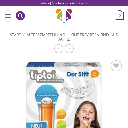
Zum
lindaxx | Spielwaren online kaufen
Inhalt
0
springen
START
/
ALTERSEMPFEHLUNG
/
KINDERGARTENKIND - 3-5
JAHRE
Auf die
Wunschliste