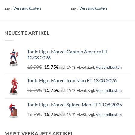
zzgl.
Versandkosten
zzgl.
Versandkosten
NEUESTE ARTIKEL
Tonie Figur Marvel Captain America ET
13.08.2026
Ursprünglicher
Aktueller
16,99
€
15,75
€
inkl. 19 % MwSt.
zzgl.
Versandkosten
Preis
Preis
war:
ist:
Tonie Figur Marvel Iron Man ET 13.08.2026
16,99€
15,75€.
Ursprünglicher
Aktueller
16,99
€
15,75
€
inkl. 19 % MwSt.
zzgl.
Versandkosten
Preis
Preis
war:
ist:
Tonie Figur Marvel Spider-Man ET 13.08.2026
16,99€
15,75€.
Ursprünglicher
Aktueller
16,99
€
15,75
€
inkl. 19 % MwSt.
zzgl.
Versandkosten
Preis
Preis
war:
ist:
16,99€
15,75€.
MEIST VERKAUFTE ARTIKEL