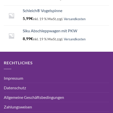
Schleich® Vogelspinne
5,99
€
inkl. 19 % MwSt.
zzgl.
Versandkosten
Siku Abschleppwagen mit PKW
8,99
€
inkl. 19 % MwSt.
zzgl.
Versandkosten
RECHTLICHES
Impressum
Datenschutz
Allgemeine Geschäftsbedingungen
Zahlungsweisen