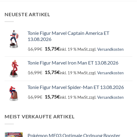
NEUESTE ARTIKEL
Tonie Figur Marvel Captain America ET
13.08.2026
Ursprünglicher
Aktueller
16,99
€
15,75
€
inkl. 19 % MwSt.
zzgl.
Versandkosten
Preis
Preis
war:
ist:
Tonie Figur Marvel Iron Man ET 13.08.2026
16,99€
15,75€.
Ursprünglicher
Aktueller
16,99
€
15,75
€
inkl. 19 % MwSt.
zzgl.
Versandkosten
Preis
Preis
war:
ist:
Tonie Figur Marvel Spider-Man ET 13.08.2026
16,99€
15,75€.
Ursprünglicher
Aktueller
16,99
€
15,75
€
inkl. 19 % MwSt.
zzgl.
Versandkosten
Preis
Preis
war:
ist:
16,99€
15,75€.
MEIST VERKAUFTE ARTIKEL
Pokémon ME03 Optimale Ordnung Booster