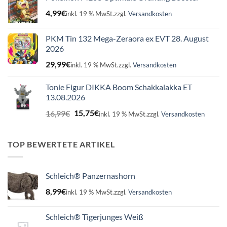
4,99
€
inkl. 19 % MwSt.
zzgl.
Versandkosten
PKM Tin 132 Mega-Zeraora ex EVT 28. August
2026
29,99
€
inkl. 19 % MwSt.
zzgl.
Versandkosten
Tonie Figur DIKKA Boom Schakkalakka ET
13.08.2026
Ursprünglicher
Aktueller
16,99
€
15,75
€
inkl. 19 % MwSt.
zzgl.
Versandkosten
Preis
Preis
war:
ist:
16,99€
15,75€.
TOP BEWERTETE ARTIKEL
Schleich® Panzernashorn
8,99
€
inkl. 19 % MwSt.
zzgl.
Versandkosten
Schleich® Tigerjunges Weiß