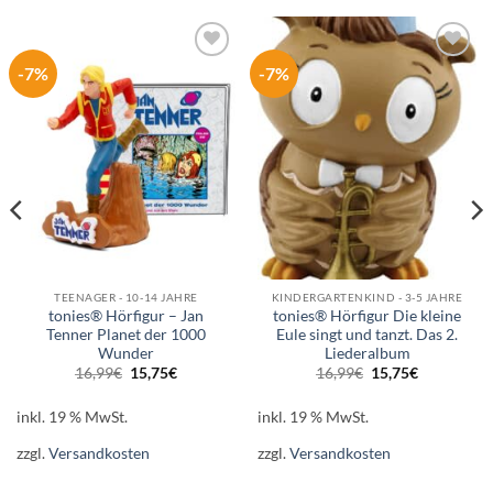
-7%
-7%
Auf die
Auf die
Wunschliste
Wunschliste
TEENAGER - 10-14 JAHRE
KINDERGARTENKIND - 3-5 JAHRE
tonies® Hörfigur – Jan
tonies® Hörfigur Die kleine
Tenner Planet der 1000
Eule singt und tanzt. Das 2.
Wunder
Liederalbum
Ursprünglicher
Aktueller
Ursprünglicher
Aktueller
16,99
€
15,75
€
16,99
€
15,75
€
Preis
Preis
Preis
Preis
war:
ist:
war:
ist:
16,99€
15,75€.
16,99€
15,75€.
inkl. 19 % MwSt.
inkl. 19 % MwSt.
zzgl.
Versandkosten
zzgl.
Versandkosten