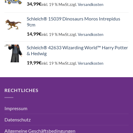
34,99
€
inkl. 19 % MwSt.
zzgl.
Versandkosten
Schleich® 15039 Dinosaurs Moros Intrepidus
9cm
14,99
€
inkl. 19 % MwSt.
zzgl.
Versandkosten
Schleich® 42633 Wizarding World™ Harry Potter
& Hedwig
19,99
€
inkl. 19 % MwSt.
zzgl.
Versandkosten
RECHTLICHES
Impressum
Datenschutz
Allgemeine Geschäftsbedingungen