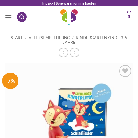
Zum
lindaxx | Spielwaren online kaufen
Inhalt
0
springen
START
/
ALTERSEMPFEHLUNG
/
KINDERGARTENKIND - 3-5
JAHRE
-7%
Auf die
Wunschliste