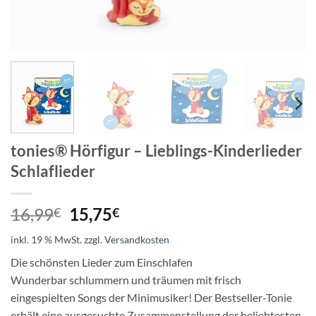
tonies® Hörfigur – Lieblings-Kinderlieder
Schlaflieder
Ursprünglicher
Aktueller
16,99
15,75
€
€
Preis
Preis
inkl. 19 % MwSt.
zzgl.
Versandkosten
war:
ist:
16,99€
15,75€.
Die schönsten Lieder zum Einschlafen
Wunderbar schlummern und träumen mit frisch
eingespielten Songs der Minimusiker! Der Bestseller-Tonie
erhält eine ausgesuchte Zusammenstellung der beliebtesten