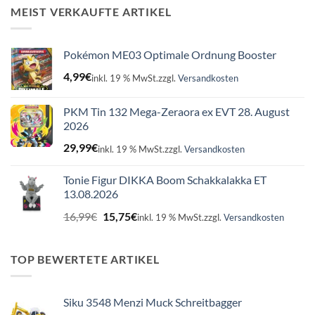
16,99€
15,75€.
MEIST VERKAUFTE ARTIKEL
Pokémon ME03 Optimale Ordnung Booster
4,99
€
inkl. 19 % MwSt.
zzgl.
Versandkosten
PKM Tin 132 Mega-Zeraora ex EVT 28. August
2026
29,99
€
inkl. 19 % MwSt.
zzgl.
Versandkosten
Tonie Figur DIKKA Boom Schakkalakka ET
13.08.2026
Ursprünglicher
Aktueller
16,99
€
15,75
€
inkl. 19 % MwSt.
zzgl.
Versandkosten
Preis
Preis
war:
ist:
16,99€
15,75€.
TOP BEWERTETE ARTIKEL
Siku 3548 Menzi Muck Schreitbagger