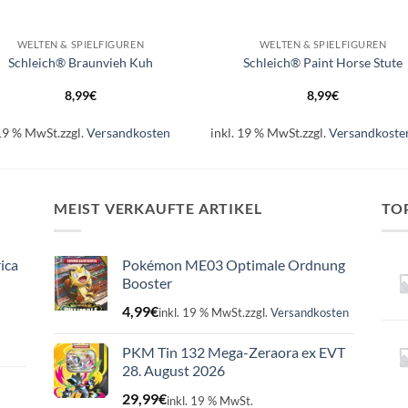
+
WELTEN & SPIELFIGUREN
WELTEN & SPIELFIGUREN
Schleich® Braunvieh Kuh
Schleich® Paint Horse Stute
8,99
€
8,99
€
 19 % MwSt.
zzgl.
Versandkosten
inkl. 19 % MwSt.
zzgl.
Versandkoste
MEIST VERKAUFTE ARTIKEL
TO
ica
Pokémon ME03 Optimale Ordnung
Booster
4,99
€
inkl. 19 % MwSt.
zzgl.
Versandkosten
PKM Tin 132 Mega-Zeraora ex EVT
28. August 2026
29,99
€
inkl. 19 % MwSt.