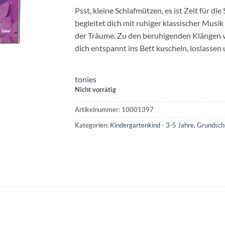
16,99€
15,75€.
Psst, kleine Schlafmützen, es ist Zeit für
begleitet dich mit ruhiger klassischer Musi
der Träume. Zu den beruhigenden Klängen 
dich entspannt ins Bett kuscheln, loslassen
tonies
Nicht vorrätig
Artikelnummer:
10001397
Kategorien:
Kindergartenkind - 3-5 Jahre
,
Grundschu