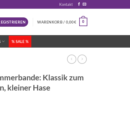
Kontakt
0
REGISTRIEREN
WARENKORB /
0,00
€
G
% SALE %
ummerbande: Klassik zum
n, kleiner Hase