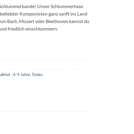
 die Schlummerbande! Unser Schlummerhase
k beliebter Komponisten ganz sanft ins Land
von Bach, Mozart oder Beethoven kannst du
 und friedlich einschlummern.
lkind - 6-9 Jahre
,
Tonies