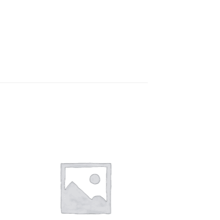
e
Auf die
ste
Wunschliste