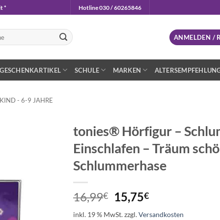
t *
Hotline 030 / 60265846
n
ANMELDEN / 
GESCHENKARTIKEL
SCHULE
MARKEN
ALTERSEMPFEHLUN
IND - 6-9 JAHRE
tonies® Hörfigur – Schl
Einschlafen – Träum schö
Auf die
Wunschliste
Schlummerhase
Ursprünglicher
Aktueller
16,99
15,75
€
€
Preis
Preis
inkl. 19 % MwSt.
zzgl.
Versandkosten
war:
ist: