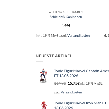
+
+
EUGE & FLIEGER
WELTEN & SPIELFIGUREN
udi R8 Spyder
Schleich® Kaninchen
99
€
4,99
€
l.
Versandkosten
inkl. 19 % MwSt.
zzgl.
Versandkosten
inkl.
NEUESTE ARTIKEL
Tonie Figur Marvel Captain Amer
ET 13.08.2026
Ursprünglicher
Aktueller
16,99
€
15,75
€
inkl. 19 % MwSt.
Preis
Preis
war:
ist:
zzgl.
Versandkosten
16,99€
15,75€.
Tonie Figur Marvel Iron Man ET
13.08.2026