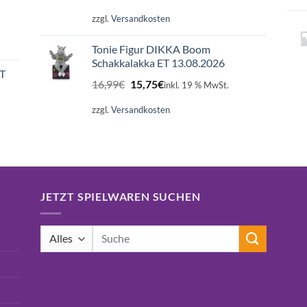
zzgl.
Versandkosten
Tonie Figur DIKKA Boom
Schakkalakka ET 13.08.2026
ET
Ursprünglicher
Aktueller
16,99
€
15,75
€
inkl. 19 % MwSt.
Preis
Preis
war:
ist:
zzgl.
Versandkosten
16,99€
15,75€.
JETZT SPIELWAREN SUCHEN
Suchen
nach: