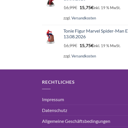
Ursprünglicher
Aktueller
16,99
€
15,75
€
inkl. 19 % MwSt.
Preis
Preis
war:
ist:
zzgl.
Versandkosten
16,99€
15,75€.
Tonie Figur Marvel Spider-Man 
13.08.2026
Ursprünglicher
Aktueller
16,99
€
15,75
€
inkl. 19 % MwSt.
Preis
Preis
war:
ist:
zzgl.
Versandkosten
16,99€
15,75€.
RECHTLICHES
Impressum
Datenschutz
Allgemeine Geschäftsbedingungen