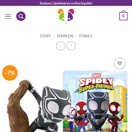
Zum
lindaxx | Spielwaren online kaufen
Inhalt
0
springen
START
/
MARKEN
/
TONIES
-7%
Auf die
Wunschliste