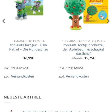
TEENAGER - 10-14 JAHRE
KINDERGARTENKIND - 3-5 JAHRE
tonies® Hörfigur – Paw
tonies® Hörfigur Schüttel
Patrol – Die Hundeschau
den Apfelbaum & Schaukel
das Schaf
Ursprünglicher
Aktueller
16,99
€
16,99
€
15,75
€
Preis
Preis
war:
ist:
16,99€
15,75€.
inkl. 19 % MwSt.
inkl. 19 % MwSt.
zzgl.
Versandkosten
zzgl.
Versandkosten
NEUESTE ARTIKEL