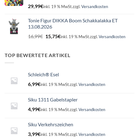
29,99
€
inkl. 19 % MwSt.
zzgl.
Versandkosten
Tonie Figur DIKKA Boom Schakkalakka ET
13.08.2026
Ursprünglicher
Aktueller
16,99
€
15,75
€
inkl. 19 % MwSt.
zzgl.
Versandkosten
Preis
Preis
war:
ist:
16,99€
15,75€.
TOP BEWERTETE ARTIKEL
Schleich® Esel
6,99
€
inkl. 19 % MwSt.
zzgl.
Versandkosten
Siku 1311 Gabelstapler
4,99
€
inkl. 19 % MwSt.
zzgl.
Versandkosten
Siku Verkehrszeichen
3,99
€
inkl. 19 % MwSt.
zzgl.
Versandkosten