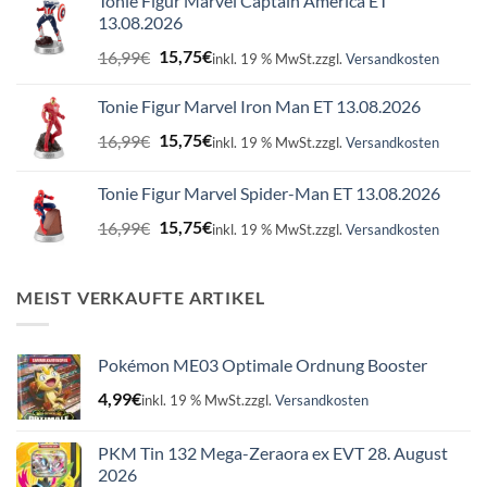
Tonie Figur Marvel Captain America ET
13.08.2026
Ursprünglicher
Aktueller
16,99
€
15,75
€
inkl. 19 % MwSt.
zzgl.
Versandkosten
Preis
Preis
war:
ist:
Tonie Figur Marvel Iron Man ET 13.08.2026
16,99€
15,75€.
Ursprünglicher
Aktueller
16,99
€
15,75
€
inkl. 19 % MwSt.
zzgl.
Versandkosten
Preis
Preis
war:
ist:
Tonie Figur Marvel Spider-Man ET 13.08.2026
16,99€
15,75€.
Ursprünglicher
Aktueller
16,99
€
15,75
€
inkl. 19 % MwSt.
zzgl.
Versandkosten
Preis
Preis
war:
ist:
16,99€
15,75€.
MEIST VERKAUFTE ARTIKEL
Pokémon ME03 Optimale Ordnung Booster
4,99
€
inkl. 19 % MwSt.
zzgl.
Versandkosten
PKM Tin 132 Mega-Zeraora ex EVT 28. August
2026