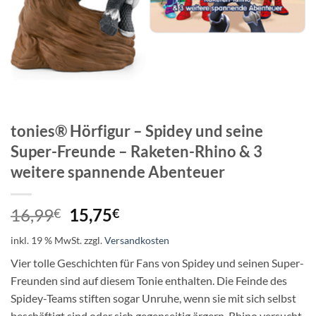
tonies® Hörfigur – Spidey und seine
Super-Freunde – Raketen-Rhino & 3
weitere spannende Abenteuer
Ursprünglicher
Aktueller
16,99
15,75
€
€
Preis
Preis
inkl. 19 % MwSt.
zzgl.
Versandkosten
war:
ist:
16,99€
15,75€.
Vier tolle Geschichten für Fans von Spidey und seinen Super-
Freunden sind auf diesem Tonie enthalten. Die Feinde des
Spidey-Teams stiften sogar Unruhe, wenn sie mit sich selbst
beschäftigt sind oder sich gegenseitig ärgern. Rhino versucht