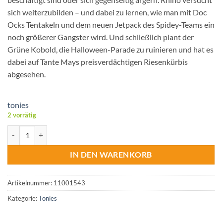
sich weiterzubilden – und dabei zu lernen, wie man mit Doc
Ocks Tentakeln und dem neuen Jetpack des Spidey-Teams ein
noch größerer Gangster wird. Und schließlich plant der
Grüne Kobold, die Halloween-Parade zu ruinieren und hat es
dabei auf Tante Mays preisverdächtigen Riesenkürbis
abgesehen.
tonies
2 vorrätig
tonies® Hörfigur - Spidey und seine Super-Freunde - Raketen-Rhino
IN DEN WARENKORB
Artikelnummer:
11001543
Kategorie:
Tonies