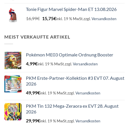
war:
ist:
Tonie Figur Marvel Spider-Man ET 13.08.2026
16,99€
15,75€.
Ursprünglicher
Aktueller
16,99
€
15,75
€
inkl. 19 % MwSt.
zzgl.
Versandkosten
Preis
Preis
war:
ist:
16,99€
15,75€.
MEIST VERKAUFTE ARTIKEL
Pokémon ME03 Optimale Ordnung Booster
4,99
€
inkl. 19 % MwSt.
zzgl.
Versandkosten
PKM Erste-Partner-Kollektion #3 EVT 07. August
2026
49,99
€
inkl. 19 % MwSt.
zzgl.
Versandkosten
PKM Tin 132 Mega-Zeraora ex EVT 28. August
2026
29,99
€
inkl. 19 % MwSt.
zzgl.
Versandkosten