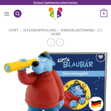
Zum
lindaxx | Spielwaren online kaufen
Inhalt
0
springen
START
/
ALTERSEMPFEHLUNG
/
KINDERGARTENKIND - 3-5
JAHRE
Auf die
Wunschliste