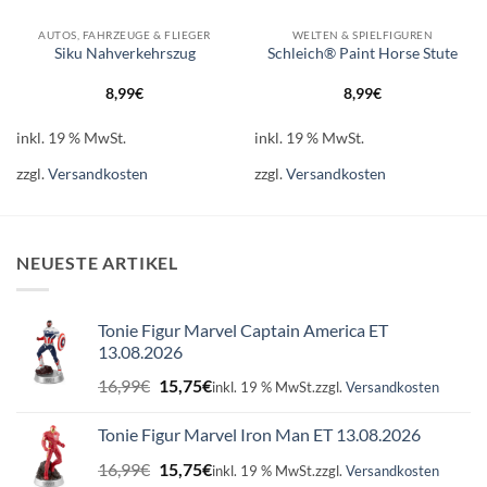
AUTOS, FAHRZEUGE & FLIEGER
WELTEN & SPIELFIGUREN
Siku Nahverkehrszug
Schleich® Paint Horse Stute
8,99
€
8,99
€
inkl. 19 % MwSt.
inkl. 19 % MwSt.
zzgl.
Versandkosten
zzgl.
Versandkosten
NEUESTE ARTIKEL
Tonie Figur Marvel Captain America ET
13.08.2026
Ursprünglicher
Aktueller
16,99
€
15,75
€
inkl. 19 % MwSt.
zzgl.
Versandkosten
Preis
Preis
war:
ist:
Tonie Figur Marvel Iron Man ET 13.08.2026
16,99€
15,75€.
Ursprünglicher
Aktueller
16,99
€
15,75
€
inkl. 19 % MwSt.
zzgl.
Versandkosten
Preis
Preis