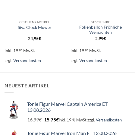
GESCHENKARTIKEL
GESCHENKE
Folienballon Fröhliche
Siva Clock Mower
Weinachten
24,95
€
2,99
€
inkl. 19 % MwSt.
inkl. 19 % MwSt.
zzgl.
Versandkosten
zzgl.
Versandkosten
NEUESTE ARTIKEL
Tonie Figur Marvel Captain America ET
13.08.2026
Ursprünglicher
Aktueller
16,99
€
15,75
€
inkl. 19 % MwSt.
zzgl.
Versandkosten
Preis
Preis
war:
ist:
Tonie Figur Marvel Iron Man ET 13.08.2026