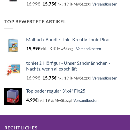
Ursprünglicher
Aktueller
16,99
€
15,75
€
inkl. 19 % MwSt.
zzgl.
Versandkosten
Preis
Preis
war:
ist:
16,99€
15,75€.
TOP BEWERTETE ARTIKEL
Malbuch-Bundle - inkl. Kreativ-Tonie Pirat
19,99
€
inkl. 19 % MwSt.
zzgl.
Versandkosten
tonies® Hörfigur - Unser Sandmännchen -
Nachts, wenn alles schläft!
Ursprünglicher
Aktueller
16,99
€
15,75
€
inkl. 19 % MwSt.
zzgl.
Versandkosten
Preis
Preis
war:
ist:
Toploader regular 3"x4" Fix25
16,99€
15,75€.
4,99
€
inkl. 19 % MwSt.
zzgl.
Versandkosten
RECHTLICHES