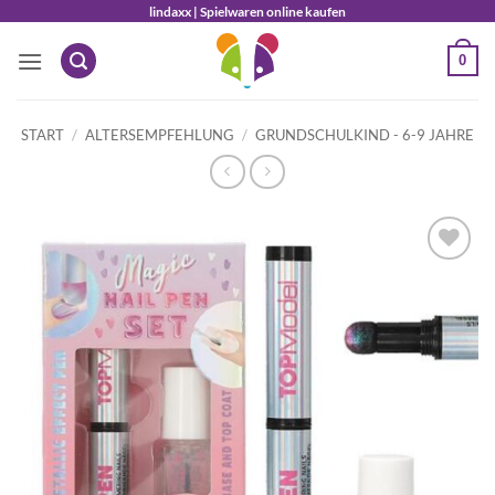
Zum
lindaxx | Spielwaren online kaufen
Inhalt
0
springen
START
/
ALTERSEMPFEHLUNG
/
GRUNDSCHULKIND - 6-9 JAHRE
Auf die
Wunschliste