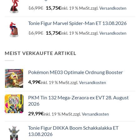
16,99€
15,75€.
Ursprünglicher
Aktueller
16,99
€
15,75
€
inkl. 19 % MwSt.
zzgl.
Versandkosten
Preis
Preis
war:
ist:
Tonie Figur Marvel Spider-Man ET 13.08.2026
16,99€
15,75€.
Ursprünglicher
Aktueller
16,99
€
15,75
€
inkl. 19 % MwSt.
zzgl.
Versandkosten
Preis
Preis
war:
ist:
16,99€
15,75€.
MEIST VERKAUFTE ARTIKEL
Pokémon ME03 Optimale Ordnung Booster
4,99
€
inkl. 19 % MwSt.
zzgl.
Versandkosten
PKM Tin 132 Mega-Zeraora ex EVT 28. August
2026
29,99
€
inkl. 19 % MwSt.
zzgl.
Versandkosten
Tonie Figur DIKKA Boom Schakkalakka ET
13.08.2026