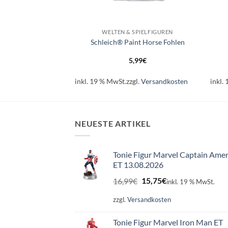
+
+
SPIELFIGUREN
WELTEN & SPIELFIGUREN
nnessere Walker
Schleich® Paint Horse Fohlen
llach
99
€
5,99
€
l.
Versandkosten
inkl. 19 % MwSt.
zzgl.
Versandkosten
inkl.
NEUESTE ARTIKEL
Tonie Figur Marvel Captain Amer
ET 13.08.2026
Ursprünglicher
Aktueller
16,99
€
15,75
€
inkl. 19 % MwSt.
Preis
Preis
war:
ist:
zzgl.
Versandkosten
16,99€
15,75€.
Tonie Figur Marvel Iron Man ET