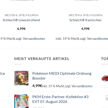
+
WELTEN & SPIELFIGUREN
WELTEN & SPIELFIGUREN
Schleich® Löwe,brüllend
Schleich® Kaninchen
6,99
€
4,99
€
 19 % MwSt.
zzgl.
Versandkosten
inkl. 19 % MwSt.
zzgl.
Versandkoste
MEIST VERKAUFTE ARTIKEL
TO
ica
Pokémon ME03 Optimale Ordnung
Booster
4,99
€
inkl. 19 % MwSt.
zzgl.
Versandkosten
PKM Erste-Partner-Kollektion #3
EVT 07. August 2026