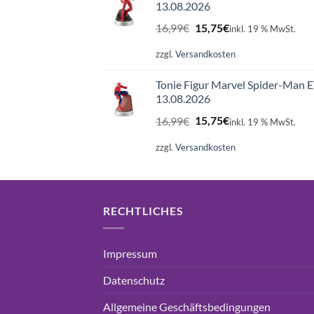
13.08.2026
Ursprünglicher
Aktueller
16,99
€
15,75
€
inkl. 19 % MwSt.
Preis
Preis
war:
ist:
zzgl.
Versandkosten
16,99€
15,75€.
Tonie Figur Marvel Spider-Man 
13.08.2026
Ursprünglicher
Aktueller
16,99
€
15,75
€
inkl. 19 % MwSt.
Preis
Preis
war:
ist:
zzgl.
Versandkosten
16,99€
15,75€.
RECHTLICHES
Impressum
Datenschutz
Allgemeine Geschäftsbedingungen