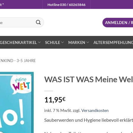
t *
Hotline 030 / 60265846
n
ANMELDEN / 
GESCHENKARTIKEL
SCHULE
MARKEN
ALTERSEMPFEHLUN
NKIND - 3-5 JAHRE
WAS IST WAS Meine Welt 
Auf die
Wunschliste
11,95
€
inkl. 7 % MwSt.
zzgl.
Versandkosten
Sauberwerden und Hygiene liebevoll erklär