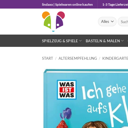
Zum
lindaxx | Spielwaren online kaufen
1-3 Tage Lieferzei
Inhalt
springen
Suche
nach:
SPIELZEUG & SPIELE
BASTELN & MALEN
START
/
ALTERSEMPFEHLUNG
/
KINDERGARTE