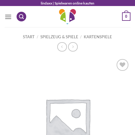
Zum
lindaxx | Spielwaren online kaufen
Inhalt
0
springen
START
/
SPIELZEUG & SPIELE
/
KARTENSPIELE
Auf die
Wunschliste