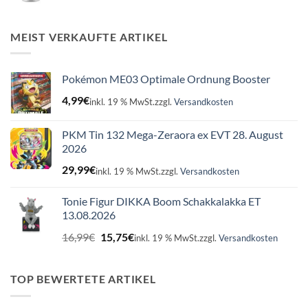
Preis
Preis
war:
ist:
16,99€
15,75€.
MEIST VERKAUFTE ARTIKEL
Pokémon ME03 Optimale Ordnung Booster
4,99
€
inkl. 19 % MwSt.
zzgl.
Versandkosten
PKM Tin 132 Mega-Zeraora ex EVT 28. August
2026
29,99
€
inkl. 19 % MwSt.
zzgl.
Versandkosten
Tonie Figur DIKKA Boom Schakkalakka ET
13.08.2026
Ursprünglicher
Aktueller
16,99
€
15,75
€
inkl. 19 % MwSt.
zzgl.
Versandkosten
Preis
Preis
war:
ist:
16,99€
15,75€.
TOP BEWERTETE ARTIKEL