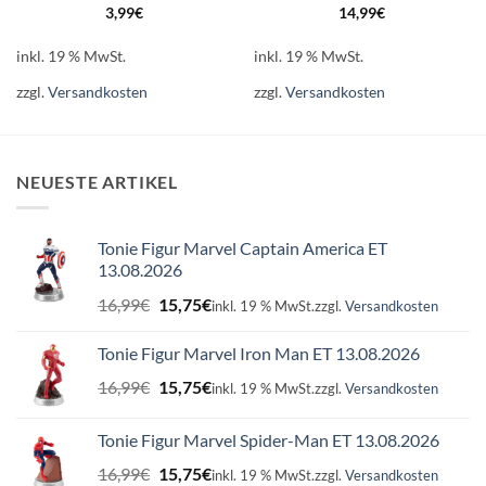
3,99
€
14,99
€
inkl. 19 % MwSt.
inkl. 19 % MwSt.
zzgl.
Versandkosten
zzgl.
Versandkosten
NEUESTE ARTIKEL
Tonie Figur Marvel Captain America ET
13.08.2026
Ursprünglicher
Aktueller
16,99
€
15,75
€
inkl. 19 % MwSt.
zzgl.
Versandkosten
Preis
Preis
war:
ist:
Tonie Figur Marvel Iron Man ET 13.08.2026
16,99€
15,75€.
Ursprünglicher
Aktueller
16,99
€
15,75
€
inkl. 19 % MwSt.
zzgl.
Versandkosten
Preis
Preis
war:
ist:
Tonie Figur Marvel Spider-Man ET 13.08.2026
16,99€
15,75€.
Ursprünglicher
Aktueller
16,99
€
15,75
€
inkl. 19 % MwSt.
zzgl.
Versandkosten