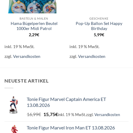
BASTELN & MALEN
GESCHENKE
Hama Bügelperlen Beutel
Pop-Up Ballon Set Happy
1000er Midi Patrol
Birthday
2,29
€
5,99
€
inkl. 19 % MwSt.
inkl. 19 % MwSt.
zzgl.
Versandkosten
zzgl.
Versandkosten
NEUESTE ARTIKEL
Tonie Figur Marvel Captain America ET
13.08.2026
Ursprünglicher
Aktueller
16,99
€
15,75
€
inkl. 19 % MwSt.
zzgl.
Versandkosten
Preis
Preis
war:
ist:
Tonie Figur Marvel Iron Man ET 13.08.2026
16,99€
15,75€.