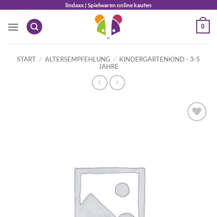
Zum
lindaxx | Spielwaren online kaufen
Inhalt
0
springen
START
/
ALTERSEMPFEHLUNG
/
KINDERGARTENKIND - 3-5
JAHRE
Auf die
Wunschliste