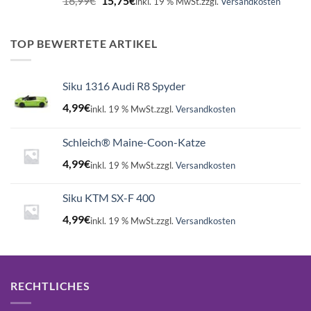
16,99
€
15,75
€
inkl. 19 % MwSt.
zzgl.
Versandkosten
Preis
Preis
war:
ist:
16,99€
15,75€.
TOP BEWERTETE ARTIKEL
Siku 1316 Audi R8 Spyder
4,99
€
inkl. 19 % MwSt.
zzgl.
Versandkosten
Schleich® Maine-Coon-Katze
4,99
€
inkl. 19 % MwSt.
zzgl.
Versandkosten
Siku KTM SX-F 400
4,99
€
inkl. 19 % MwSt.
zzgl.
Versandkosten
RECHTLICHES