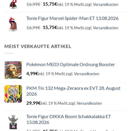
Ursprünglicher
Aktueller
16,99
€
15,75
€
inkl. 19 % MwSt.
zzgl.
Versandkosten
Preis
Preis
war:
ist:
Tonie Figur Marvel Spider-Man ET 13.08.2026
16,99€
15,75€.
Ursprünglicher
Aktueller
16,99
€
15,75
€
inkl. 19 % MwSt.
zzgl.
Versandkosten
Preis
Preis
war:
ist:
16,99€
15,75€.
MEIST VERKAUFTE ARTIKEL
Pokémon ME03 Optimale Ordnung Booster
4,99
€
inkl. 19 % MwSt.
zzgl.
Versandkosten
PKM Tin 132 Mega-Zeraora ex EVT 28. August
2026
29,99
€
inkl. 19 % MwSt.
zzgl.
Versandkosten
Tonie Figur DIKKA Boom Schakkalakka ET
13.08.2026
Ursprünglicher
Aktueller