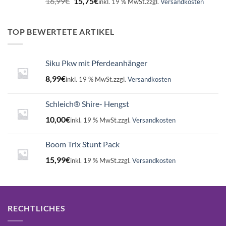
16,99
€
15,75
€
inkl. 19 % MwSt.
zzgl.
Versandkosten
Preis
Preis
war:
ist:
16,99€
15,75€.
TOP BEWERTETE ARTIKEL
Siku Pkw mit Pferdeanhänger
8,99
€
inkl. 19 % MwSt.
zzgl.
Versandkosten
Schleich® Shire- Hengst
10,00
€
inkl. 19 % MwSt.
zzgl.
Versandkosten
Boom Trix Stunt Pack
15,99
€
inkl. 19 % MwSt.
zzgl.
Versandkosten
RECHTLICHES