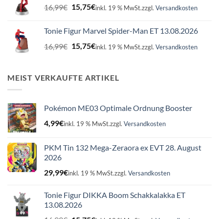
Ursprünglicher
Aktueller
16,99
€
15,75
€
inkl. 19 % MwSt.
zzgl.
Versandkosten
Preis
Preis
war:
ist:
Tonie Figur Marvel Spider-Man ET 13.08.2026
16,99€
15,75€.
Ursprünglicher
Aktueller
16,99
€
15,75
€
inkl. 19 % MwSt.
zzgl.
Versandkosten
Preis
Preis
war:
ist:
16,99€
15,75€.
MEIST VERKAUFTE ARTIKEL
Pokémon ME03 Optimale Ordnung Booster
4,99
€
inkl. 19 % MwSt.
zzgl.
Versandkosten
PKM Tin 132 Mega-Zeraora ex EVT 28. August
2026
29,99
€
inkl. 19 % MwSt.
zzgl.
Versandkosten
Tonie Figur DIKKA Boom Schakkalakka ET
13.08.2026
Ursprünglicher
Aktueller