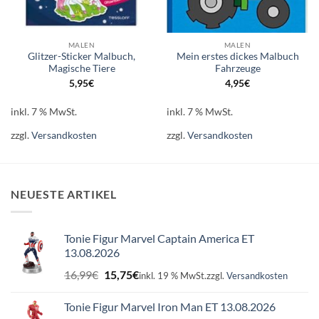
MALEN
MALEN
Glitzer-Sticker Malbuch,
Mein erstes dickes Malbuch
Magische Tiere
Fahrzeuge
5,95
€
4,95
€
inkl. 7 % MwSt.
inkl. 7 % MwSt.
zzgl.
Versandkosten
zzgl.
Versandkosten
NEUESTE ARTIKEL
Tonie Figur Marvel Captain America ET
13.08.2026
Ursprünglicher
Aktueller
16,99
€
15,75
€
inkl. 19 % MwSt.
zzgl.
Versandkosten
Preis
Preis
war:
ist:
Tonie Figur Marvel Iron Man ET 13.08.2026
16,99€
15,75€.