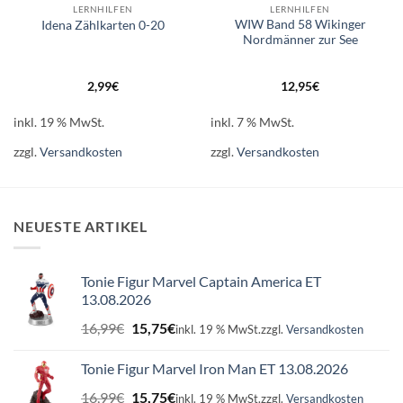
LERNHILFEN
LERNHILFEN
WIW Band 58 Wikinger
Idena Zählkarten 0-20
Nordmänner zur See
2,99
€
12,95
€
inkl. 19 % MwSt.
inkl. 7 % MwSt.
zzgl.
Versandkosten
zzgl.
Versandkosten
NEUESTE ARTIKEL
Tonie Figur Marvel Captain America ET
13.08.2026
Ursprünglicher
Aktueller
16,99
€
15,75
€
inkl. 19 % MwSt.
zzgl.
Versandkosten
Preis
Preis
war:
ist:
Tonie Figur Marvel Iron Man ET 13.08.2026
16,99€
15,75€.
Ursprünglicher
Aktueller
16,99
€
15,75
€
inkl. 19 % MwSt.
zzgl.
Versandkosten