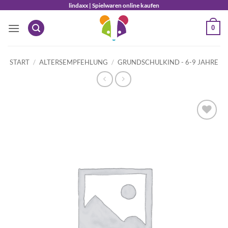
Zum
lindaxx | Spielwaren online kaufen
Inhalt
0
springen
START
/
ALTERSEMPFEHLUNG
/
GRUNDSCHULKIND - 6-9 JAHRE
Auf die
Wunschliste