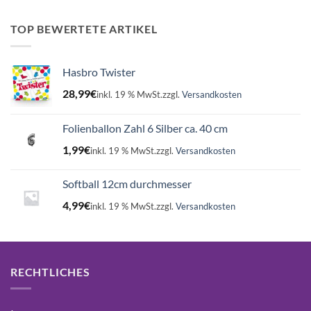
war:
ist:
16,99€
15,75€.
TOP BEWERTETE ARTIKEL
Hasbro Twister
28,99
€
inkl. 19 % MwSt.
zzgl.
Versandkosten
Folienballon Zahl 6 Silber ca. 40 cm
1,99
€
inkl. 19 % MwSt.
zzgl.
Versandkosten
Softball 12cm durchmesser
4,99
€
inkl. 19 % MwSt.
zzgl.
Versandkosten
RECHTLICHES