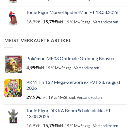
Preis
Preis
war:
ist:
Tonie Figur Marvel Spider-Man ET 13.08.2026
16,99€
15,75€.
Ursprünglicher
Aktueller
16,99
€
15,75
€
inkl. 19 % MwSt.
zzgl.
Versandkosten
Preis
Preis
war:
ist:
16,99€
15,75€.
MEIST VERKAUFTE ARTIKEL
Pokémon ME03 Optimale Ordnung Booster
4,99
€
inkl. 19 % MwSt.
zzgl.
Versandkosten
PKM Tin 132 Mega-Zeraora ex EVT 28. August
2026
29,99
€
inkl. 19 % MwSt.
zzgl.
Versandkosten
Tonie Figur DIKKA Boom Schakkalakka ET
13.08.2026
Ursprünglicher
Aktueller
16,99
€
15,75
€
inkl. 19 % MwSt.
zzgl.
Versandkosten
Preis
Preis