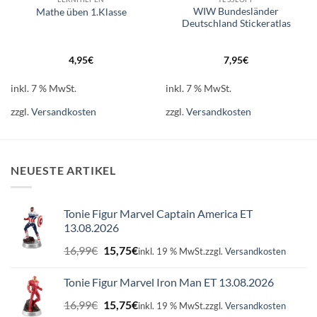
WIW Bundesländer
Mathe üben 1.Klasse
Deutschland Stickeratlas
4,95
€
7,95
€
inkl. 7 % MwSt.
inkl. 7 % MwSt.
zzgl.
Versandkosten
zzgl.
Versandkosten
NEUESTE ARTIKEL
Tonie Figur Marvel Captain America ET
13.08.2026
Ursprünglicher
Aktueller
16,99
€
15,75
€
inkl. 19 % MwSt.
zzgl.
Versandkosten
Preis
Preis
war:
ist:
Tonie Figur Marvel Iron Man ET 13.08.2026
16,99€
15,75€.
Ursprünglicher
Aktueller
16,99
€
15,75
€
inkl. 19 % MwSt.
zzgl.
Versandkosten
Preis
Preis