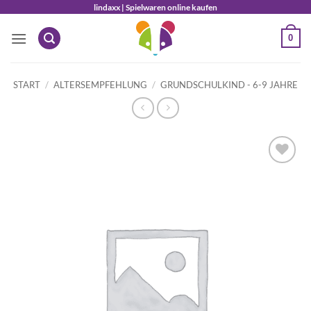
Zum
lindaxx | Spielwaren online kaufen
Inhalt
0
springen
START
/
ALTERSEMPFEHLUNG
/
GRUNDSCHULKIND - 6-9 JAHRE
Auf die
Wunschliste