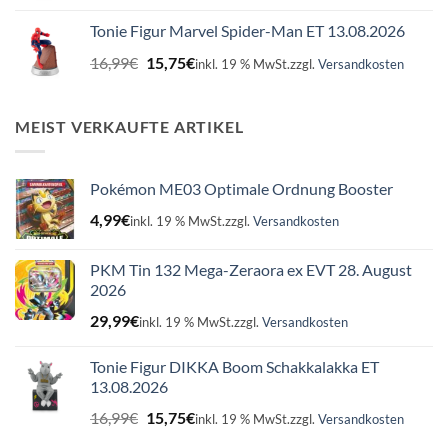
war:
ist:
Tonie Figur Marvel Spider-Man ET 13.08.2026
16,99€
15,75€.
Ursprünglicher
Aktueller
16,99
€
15,75
€
inkl. 19 % MwSt.
zzgl.
Versandkosten
Preis
Preis
war:
ist:
16,99€
15,75€.
MEIST VERKAUFTE ARTIKEL
Pokémon ME03 Optimale Ordnung Booster
4,99
€
inkl. 19 % MwSt.
zzgl.
Versandkosten
PKM Tin 132 Mega-Zeraora ex EVT 28. August
2026
29,99
€
inkl. 19 % MwSt.
zzgl.
Versandkosten
Tonie Figur DIKKA Boom Schakkalakka ET
13.08.2026
Ursprünglicher
Aktueller
16,99
€
15,75
€
inkl. 19 % MwSt.
zzgl.
Versandkosten
Preis
Preis