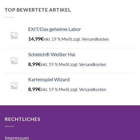
war:
ist:
16,99€
15,75€.
TOP BEWERTETE ARTIKEL
EXIT/Das geheime Labor
14,99
€
inkl. 19 % MwSt.
zzgl.
Versandkosten
Schleich® Weißer Hai
8,99
€
inkl. 19 % MwSt.
zzgl.
Versandkosten
Kartenspiel Wizard
8,99
€
inkl. 19 % MwSt.
zzgl.
Versandkosten
RECHTLICHES
Impressum