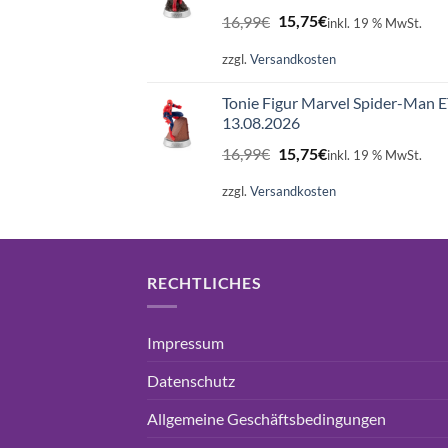
Ursprünglicher
Aktueller
16,99
€
15,75
€
inkl. 19 % MwSt.
Preis
Preis
war:
ist:
zzgl.
Versandkosten
16,99€
15,75€.
Tonie Figur Marvel Spider-Man 
13.08.2026
Ursprünglicher
Aktueller
16,99
€
15,75
€
inkl. 19 % MwSt.
Preis
Preis
war:
ist:
zzgl.
Versandkosten
16,99€
15,75€.
RECHTLICHES
Impressum
Datenschutz
Allgemeine Geschäftsbedingungen