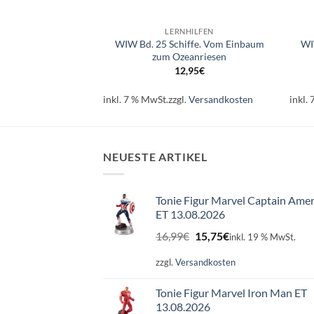
+
+
HILFEN
LERNHILFEN
WIW Bd. 25 Schiffe. Vom Einbaum
WI
tzahlen
zum Ozeanriesen
99
€
12,95
€
l.
Versandkosten
inkl. 7 % MwSt.
zzgl.
Versandkosten
inkl.
NEUESTE ARTIKEL
Tonie Figur Marvel Captain Amer
ET 13.08.2026
Ursprünglicher
Aktueller
16,99
€
15,75
€
inkl. 19 % MwSt.
Preis
Preis
war:
ist:
zzgl.
Versandkosten
16,99€
15,75€.
Tonie Figur Marvel Iron Man ET
13.08.2026