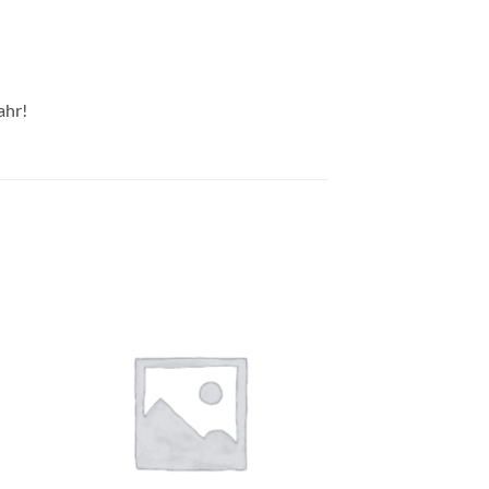
ahr!
e
Auf die
ste
Wunschliste