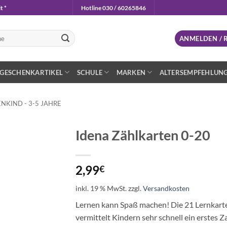
t *
Hotline 030 / 60265846
n
ANMELDEN / 
GESCHENKARTIKEL
SCHULE
MARKEN
ALTERSEMPFEHLUN
NKIND - 3-5 JAHRE
Idena Zählkarten 0-20
Auf die
Wunschliste
2,99
€
inkl. 19 % MwSt.
zzgl.
Versandkosten
Lernen kann Spaß machen! Die 21 Lernkarten
vermittelt Kindern sehr schnell ein erstes 