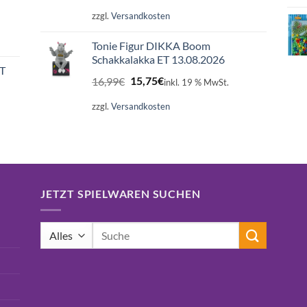
zzgl.
Versandkosten
Tonie Figur DIKKA Boom
Schakkalakka ET 13.08.2026
ET
Ursprünglicher
Aktueller
16,99
€
15,75
€
inkl. 19 % MwSt.
Preis
Preis
war:
ist:
zzgl.
Versandkosten
16,99€
15,75€.
JETZT SPIELWAREN SUCHEN
Suchen
nach: