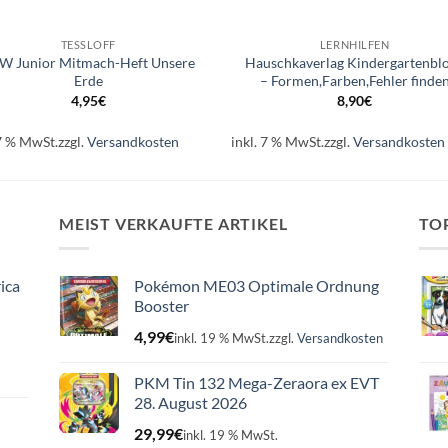
+
TESSLOFF
LERNHILFEN
W Junior Mitmach-Heft Unsere
Hauschkaverlag Kindergartenbl
Erde
– Formen,Farben,Fehler finde
4,95
€
8,90
€
 7 % MwSt.
zzgl.
Versandkosten
inkl. 7 % MwSt.
zzgl.
Versandkosten
MEIST VERKAUFTE ARTIKEL
TO
ica
Pokémon ME03 Optimale Ordnung
Booster
4,99
€
inkl. 19 % MwSt.
zzgl.
Versandkosten
PKM Tin 132 Mega-Zeraora ex EVT
28. August 2026
29,99
€
inkl. 19 % MwSt.