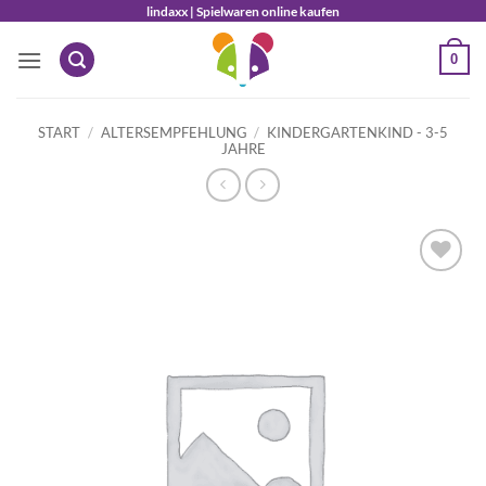
Zum
lindaxx | Spielwaren online kaufen
Inhalt
0
springen
START
/
ALTERSEMPFEHLUNG
/
KINDERGARTENKIND - 3-5
JAHRE
Auf die
Wunschliste