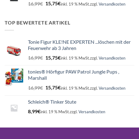
Ursprünglicher
Aktueller
16,99
€
15,75
€
inkl. 19 % MwSt.
zzgl.
Versandkosten
Preis
Preis
war:
ist:
16,99€
15,75€.
TOP BEWERTETE ARTIKEL
Tonie Figur KLE!NE EXPERTEN ...löschen mit der
Feuerwehr ab 3 Jahren
Ursprünglicher
Aktueller
16,99
€
15,75
€
inkl. 19 % MwSt.
zzgl.
Versandkosten
Preis
Preis
war:
ist:
tonies® Hörfigur PAW Patrol Jungle Pups ,
16,99€
15,75€.
Marshall
Ursprünglicher
Aktueller
16,99
€
15,75
€
inkl. 19 % MwSt.
zzgl.
Versandkosten
Preis
Preis
war:
ist:
Schleich® Tinker Stute
16,99€
15,75€.
8,99
€
inkl. 19 % MwSt.
zzgl.
Versandkosten