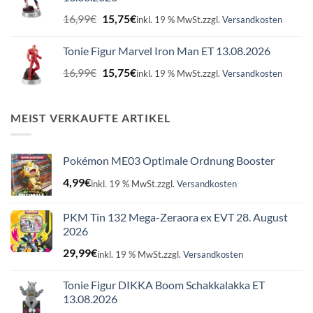
Ursprünglicher
Aktueller
16,99
€
15,75
€
inkl. 19 % MwSt.
zzgl.
Versandkosten
Preis
Preis
war:
ist:
Tonie Figur Marvel Iron Man ET 13.08.2026
16,99€
15,75€.
Ursprünglicher
Aktueller
16,99
€
15,75
€
inkl. 19 % MwSt.
zzgl.
Versandkosten
Preis
Preis
war:
ist:
16,99€
15,75€.
MEIST VERKAUFTE ARTIKEL
Pokémon ME03 Optimale Ordnung Booster
4,99
€
inkl. 19 % MwSt.
zzgl.
Versandkosten
PKM Tin 132 Mega-Zeraora ex EVT 28. August
2026
29,99
€
inkl. 19 % MwSt.
zzgl.
Versandkosten
Tonie Figur DIKKA Boom Schakkalakka ET
13.08.2026