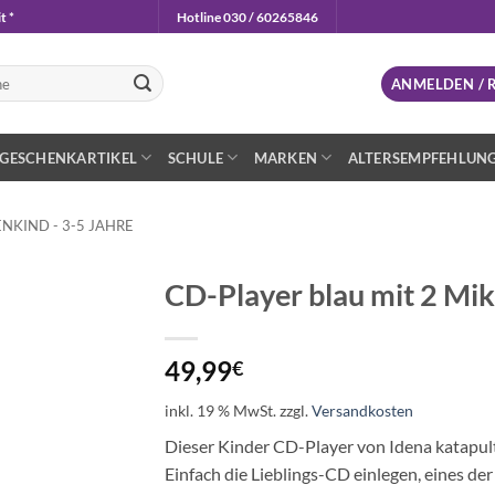
t *
Hotline 030 / 60265846
n
ANMELDEN / 
GESCHENKARTIKEL
SCHULE
MARKEN
ALTERSEMPFEHLUN
NKIND - 3-5 JAHRE
CD-Player blau mit 2 Mi
Auf die
Wunschliste
49,99
€
inkl. 19 % MwSt.
zzgl.
Versandkosten
Dieser Kinder CD-Player von Idena katapult
Einfach die Lieblings-CD einlegen, eines d