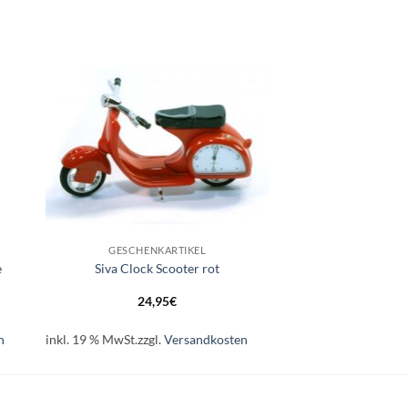
e
Auf die
ste
Wunschliste
+
GESCHENKARTIKEL
e
Siva Clock Scooter rot
24,95
€
n
inkl. 19 % MwSt.
zzgl.
Versandkosten