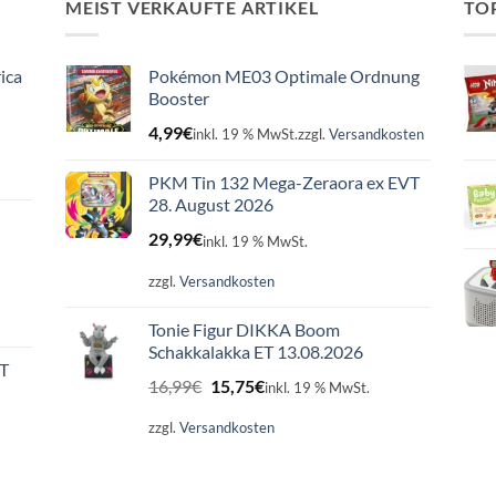
MEIST VERKAUFTE ARTIKEL
TO
ica
Pokémon ME03 Optimale Ordnung
Booster
4,99
€
inkl. 19 % MwSt.
zzgl.
Versandkosten
PKM Tin 132 Mega-Zeraora ex EVT
28. August 2026
29,99
€
inkl. 19 % MwSt.
zzgl.
Versandkosten
Tonie Figur DIKKA Boom
Schakkalakka ET 13.08.2026
ET
Ursprünglicher
Aktueller
16,99
€
15,75
€
inkl. 19 % MwSt.
Preis
Preis
war:
ist:
zzgl.
Versandkosten
16,99€
15,75€.