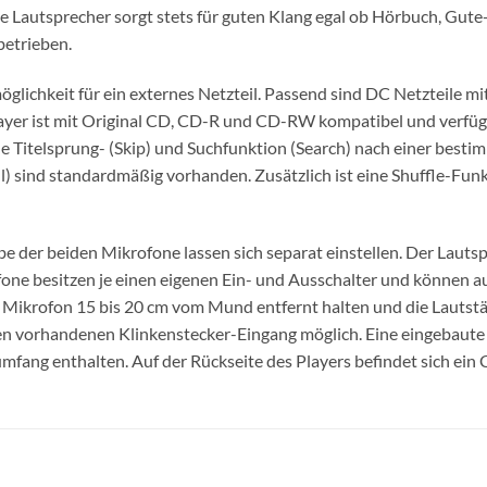
e Lautsprecher sorgt stets für guten Klang egal ob Hörbuch, Gu
betrieben.
öglichkeit für ein externes Netzteil. Passend sind DC Netzteile mi
ayer ist mit Original CD, CD-R und CD-RW kompatibel und verfüg
e Titelsprung- (Skip) und Suchfunktion (Search) nach einer besti
l) sind standardmäßig vorhanden. Zusätzlich ist eine Shuffle-Funkti
der beiden Mikrofone lassen sich separat einstellen. Der Lautspre
one besitzen je einen eigenen Ein- und Ausschalter und können a
Mikrofon 15 bis 20 cm vom Mund entfernt halten und die Lautstä
en vorhandenen Klinkenstecker-Eingang möglich. Eine eingebaute
umfang enthalten. Auf der Rückseite des Players befindet sich ein