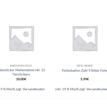
Auf die
Auf di
Wunschliste
Wunschli
+
BABYSPIELZEUG
GESCHENKE
abysticker Meilensteine nkl. 12
Folienballon Zahl 9 Silber Foli
Tierstickern
10,00
€
5,99
€
 19 % MwSt.
zzgl.
Versandkosten
inkl. 19 % MwSt.
zzgl.
Versandkoste