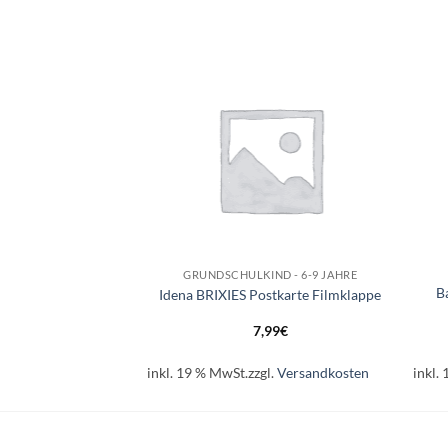
Auf die
Auf die
Wunschliste
Wunschliste
+
+
LEN
GRUNDSCHULKIND - 6-9 JAHRE
B
et Happy Birthday
Idena BRIXIES Postkarte Filmklappe
99
€
7,99
€
l.
Versandkosten
inkl. 19 % MwSt.
zzgl.
Versandkosten
inkl.