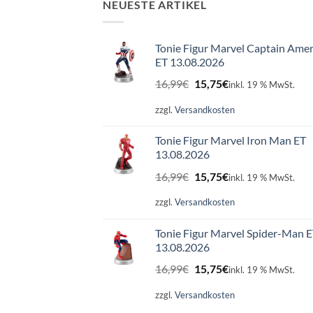
NEUESTE ARTIKEL
Tonie Figur Marvel Captain Amer
ET 13.08.2026
Ursprünglicher
Aktueller
16,99
€
15,75
€
inkl. 19 % MwSt.
Preis
Preis
war:
ist:
zzgl.
Versandkosten
16,99€
15,75€.
Tonie Figur Marvel Iron Man ET
13.08.2026
Ursprünglicher
Aktueller
16,99
€
15,75
€
inkl. 19 % MwSt.
Preis
Preis
war:
ist:
zzgl.
Versandkosten
16,99€
15,75€.
Tonie Figur Marvel Spider-Man 
13.08.2026
Ursprünglicher
Aktueller
16,99
€
15,75
€
inkl. 19 % MwSt.
Preis
Preis
war:
ist:
zzgl.
Versandkosten
16,99€
15,75€.