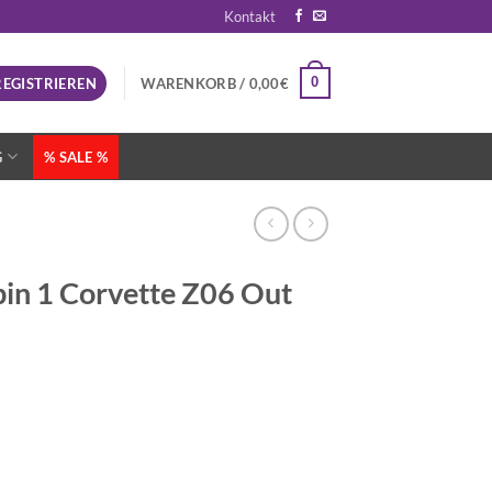
Kontakt
0
REGISTRIEREN
WARENKORB /
0,00
€
G
% SALE %
pin 1 Corvette Z06 Out