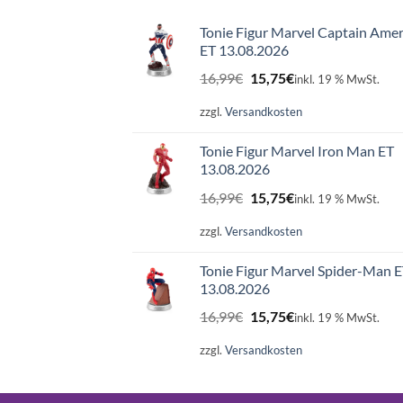
Tonie Figur Marvel Captain Amer
ET 13.08.2026
Ursprünglicher
Aktueller
16,99
€
15,75
€
inkl. 19 % MwSt.
Preis
Preis
war:
ist:
zzgl.
Versandkosten
16,99€
15,75€.
Tonie Figur Marvel Iron Man ET
13.08.2026
Ursprünglicher
Aktueller
16,99
€
15,75
€
inkl. 19 % MwSt.
Preis
Preis
war:
ist:
zzgl.
Versandkosten
16,99€
15,75€.
Tonie Figur Marvel Spider-Man 
13.08.2026
Ursprünglicher
Aktueller
16,99
€
15,75
€
inkl. 19 % MwSt.
Preis
Preis
war:
ist:
zzgl.
Versandkosten
16,99€
15,75€.