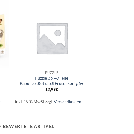
e
Auf die
ste
Wunschliste
+
PUZZLE
Puzzle 3 x 49 Teile
Rapunzel,Rotkäp.&Froschkönig 5+
12,99
€
n
inkl. 19 % MwSt.
zzgl.
Versandkosten
P BEWERTETE ARTIKEL