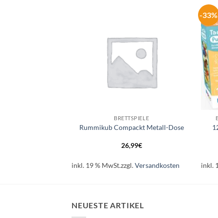
-33%
Auf die
Auf die
Wunschliste
Wunschliste
+
+
LEN
BRETTSPIELE
n Liebevolle Stute,
Rummikub Compackt Metall-Dose
1
rie E
,99
€
26,99
€
l.
Versandkosten
inkl. 19 % MwSt.
zzgl.
Versandkosten
inkl.
NEUESTE ARTIKEL