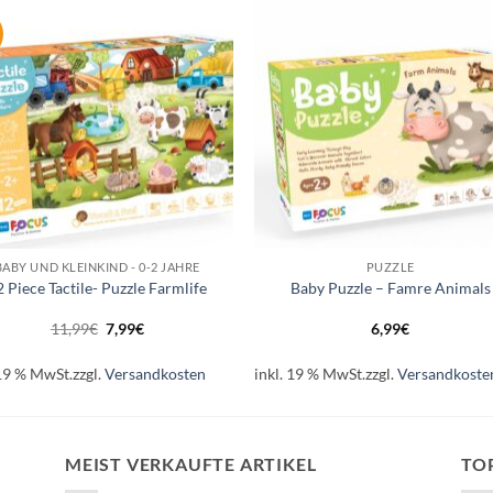
Auf die
Auf di
Wunschliste
Wunschli
+
BABY UND KLEINKIND - 0-2 JAHRE
PUZZLE
2 Piece Tactile- Puzzle Farmlife
Baby Puzzle – Famre Animals
Ursprünglicher
Aktueller
11,99
€
7,99
€
6,99
€
Preis
Preis
war:
ist:
11,99€
7,99€.
 19 % MwSt.
zzgl.
Versandkosten
inkl. 19 % MwSt.
zzgl.
Versandkoste
MEIST VERKAUFTE ARTIKEL
TO