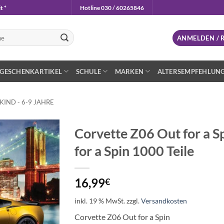
t *
Hotline 030 / 60265846
n
ANMELDEN / 
GESCHENKARTIKEL
SCHULE
MARKEN
ALTERSEMPFEHLUN
IND - 6-9 JAHRE
Corvette Z06 Out for a S
for a Spin 1000 Teile
Auf die
Wunschliste
16,99
€
inkl. 19 % MwSt.
zzgl.
Versandkosten
Corvette Z06 Out for a Spin