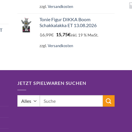
zzgl.
Versandkosten
Tonie Figur DIKKA Boom
Schakkalakka ET 13.08.2026
ET
Ursprünglicher
Aktueller
16,99
€
15,75
€
inkl. 19 % MwSt.
Preis
Preis
war:
ist:
zzgl.
Versandkosten
16,99€
15,75€.
JETZT SPIELWAREN SUCHEN
Suchen
nach: