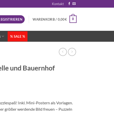
Kontakt
0
REGISTRIEREN
WARENKORB /
0,00
€
G
% SALE %
elle und Bauernhof
zzlespaß! Inkl. Mini-Postern als Vorlagen.
mer größer werdende Bild freuen – Puzzeln