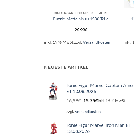
+
+
ND - 6-9 JAHRE
KINDERGARTENKIND - 3-5 JAHRE
eile Kuschelzeit
Puzzle-Matte bis zu 1500 Teile
1
,99
€
26,99
€
l.
Versandkosten
inkl. 19 % MwSt.
zzgl.
Versandkosten
inkl.
NEUESTE ARTIKEL
Tonie Figur Marvel Captain Amer
ET 13.08.2026
Ursprünglicher
Aktueller
16,99
€
15,75
€
inkl. 19 % MwSt.
Preis
Preis
war:
ist:
zzgl.
Versandkosten
16,99€
15,75€.
Tonie Figur Marvel Iron Man ET
13.08.2026