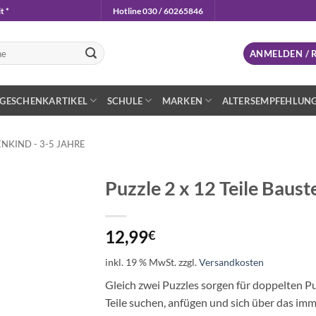
t *
Hotline 030 / 60265846
n
ANMELDEN / 
GESCHENKARTIKEL
SCHULE
MARKEN
ALTERSEMPFEHLUN
NKIND - 3-5 JAHRE
Puzzle 2 x 12 Teile Baust
Auf die
Wunschliste
12,99
€
inkl. 19 % MwSt.
zzgl.
Versandkosten
Gleich zwei Puzzles sorgen für doppelten Pu
Teile suchen, anfügen und sich über das im