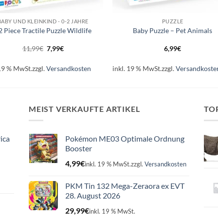
+
BABY UND KLEINKIND - 0-2 JAHRE
PUZZLE
2 Piece Tractile Puzzle Wildlife
Baby Puzzle – Pet Animals
Ursprünglicher
Aktueller
11,99
€
7,99
€
6,99
€
Preis
Preis
war:
ist:
11,99€
7,99€.
 19 % MwSt.
zzgl.
Versandkosten
inkl. 19 % MwSt.
zzgl.
Versandkoste
MEIST VERKAUFTE ARTIKEL
TO
ica
Pokémon ME03 Optimale Ordnung
Booster
4,99
€
inkl. 19 % MwSt.
zzgl.
Versandkosten
PKM Tin 132 Mega-Zeraora ex EVT
28. August 2026
29,99
€
inkl. 19 % MwSt.