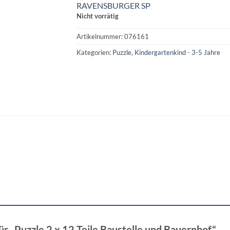
RAVENSBURGER SP
Nicht vorrätig
Artikelnummer:
076161
Kategorien:
Puzzle
,
Kindergartenkind - 3-5 Jahre
ür „Puzzle 2 x 12 Teile Baustelle und Bauernhof“