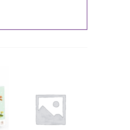
e
Auf die
ste
Wunschliste