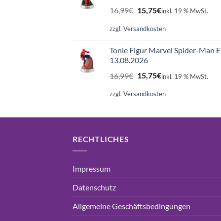
Ursprünglicher
Aktueller
16,99
€
15,75
€
inkl. 19 % MwSt.
Preis
Preis
war:
ist:
zzgl.
Versandkosten
16,99€
15,75€.
Tonie Figur Marvel Spider-Man 
13.08.2026
Ursprünglicher
Aktueller
16,99
€
15,75
€
inkl. 19 % MwSt.
Preis
Preis
war:
ist:
zzgl.
Versandkosten
16,99€
15,75€.
RECHTLICHES
Impressum
Datenschutz
Allgemeine Geschäftsbedingungen