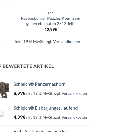
+
PUZZLE
Ravensburger Puzzles Komm wir
gehen einkaufen 2×12 Teile
12,99
€
n
inkl. 19 % MwSt.
zzgl.
Versandkosten
P BEWERTETE ARTIKEL
Schleich® Panzernashorn
8,99
€
inkl. 19 % MwSt.
zzgl.
Versandkosten
Schleich® Eisbärjunges, laufend
4,99
€
inkl. 19 % MwSt.
zzgl.
Versandkosten
Exit - Station im ewigen Eis