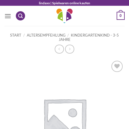
Zum
lindaxx | Spielwaren online kaufen
Inhalt
0
springen
START
/
ALTERSEMPFEHLUNG
/
KINDERGARTENKIND - 3-5
JAHRE
Auf die
Wunschliste