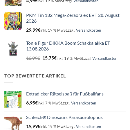
4,99
€
inkl. 19 % MwSt.
zzgl.
Versandkosten
PKM Tin 132 Mega-Zeraora ex EVT 28. August
2026
29,99
€
inkl. 19 % MwSt.
zzgl.
Versandkosten
Tonie Figur DIKKA Boom Schakkalakka ET
13.08.2026
Ursprünglicher
Aktueller
16,99
€
15,75
€
inkl. 19 % MwSt.
zzgl.
Versandkosten
Preis
Preis
war:
ist:
16,99€
15,75€.
TOP BEWERTETE ARTIKEL
Extradicker Rätselspaß für Fußballfans
6,95
€
inkl. 7 % MwSt.
zzgl.
Versandkosten
Schleich® Dinosaurs Parasaurolophus
19,99
€
inkl. 19 % MwSt.
zzgl.
Versandkosten