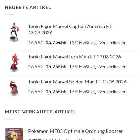
NEUESTE ARTIKEL
Tonie Figur Marvel Captain America ET
13.08.2026
Ursprünglicher
Aktueller
16,99
€
15,75
€
inkl. 19 % MwSt.
zzgl.
Versandkosten
Preis
Preis
war:
ist:
Tonie Figur Marvel Iron Man ET 13.08.2026
16,99€
15,75€.
Ursprünglicher
Aktueller
16,99
€
15,75
€
inkl. 19 % MwSt.
zzgl.
Versandkosten
Preis
Preis
war:
ist:
Tonie Figur Marvel Spider-Man ET 13.08.2026
16,99€
15,75€.
Ursprünglicher
Aktueller
16,99
€
15,75
€
inkl. 19 % MwSt.
zzgl.
Versandkosten
Preis
Preis
war:
ist:
16,99€
15,75€.
MEIST VERKAUFTE ARTIKEL
Pokémon ME03 Optimale Ordnung Booster