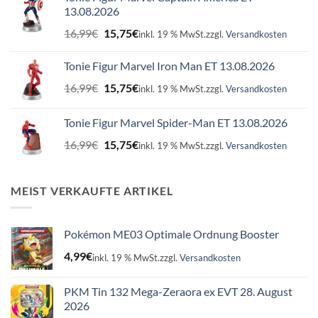
13.08.2026
Ursprünglicher
Aktueller
16,99
€
15,75
€
inkl. 19 % MwSt.
zzgl.
Versandkosten
Preis
Preis
war:
ist:
Tonie Figur Marvel Iron Man ET 13.08.2026
16,99€
15,75€.
Ursprünglicher
Aktueller
16,99
€
15,75
€
inkl. 19 % MwSt.
zzgl.
Versandkosten
Preis
Preis
war:
ist:
Tonie Figur Marvel Spider-Man ET 13.08.2026
16,99€
15,75€.
Ursprünglicher
Aktueller
16,99
€
15,75
€
inkl. 19 % MwSt.
zzgl.
Versandkosten
Preis
Preis
war:
ist:
16,99€
15,75€.
MEIST VERKAUFTE ARTIKEL
Pokémon ME03 Optimale Ordnung Booster
4,99
€
inkl. 19 % MwSt.
zzgl.
Versandkosten
PKM Tin 132 Mega-Zeraora ex EVT 28. August
2026