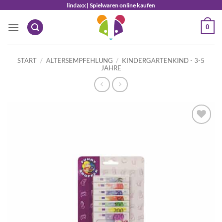
Zum
lindaxx | Spielwaren online kaufen
Inhalt
0
springen
START
/
ALTERSEMPFEHLUNG
/
KINDERGARTENKIND - 3-5
JAHRE
Auf die
Wunschliste