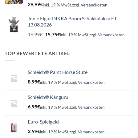
29,99
€
inkl. 19 % MwSt.
zzgl.
Versandkosten
Tonie Figur DIKKA Boom Schakkalakka ET
13.08.2026
Ursprünglicher
Aktueller
16,99
€
15,75
€
inkl. 19 % MwSt.
zzgl.
Versandkosten
Preis
Preis
war:
ist:
16,99€
15,75€.
TOP BEWERTETE ARTIKEL
Schleich® Paint Horse Stute
8,99
€
inkl. 19 % MwSt.
zzgl.
Versandkosten
Schleich® Känguru
6,99
€
inkl. 19 % MwSt.
zzgl.
Versandkosten
Euro-Spielgeld
3,99
€
inkl. 19 % MwSt.
zzgl.
Versandkosten