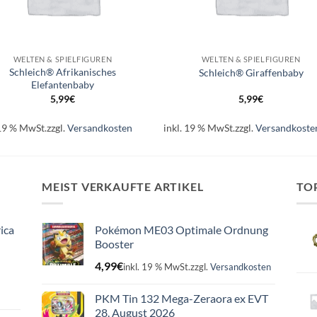
+
WELTEN & SPIELFIGUREN
WELTEN & SPIELFIGUREN
Schleich® Afrikanisches
Schleich® Giraffenbaby
Elefantenbaby
5,99
€
5,99
€
 19 % MwSt.
zzgl.
Versandkosten
inkl. 19 % MwSt.
zzgl.
Versandkoste
MEIST VERKAUFTE ARTIKEL
TO
ica
Pokémon ME03 Optimale Ordnung
Booster
4,99
€
inkl. 19 % MwSt.
zzgl.
Versandkosten
PKM Tin 132 Mega-Zeraora ex EVT
28. August 2026