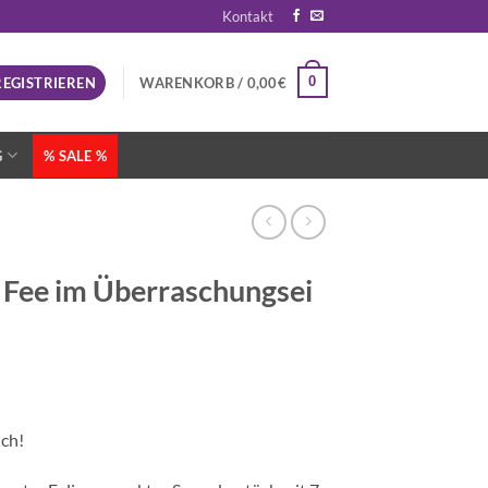
Kontakt
0
REGISTRIEREN
WARENKORB /
0,00
€
G
% SALE %
e Fee im Überraschungsei
ich!