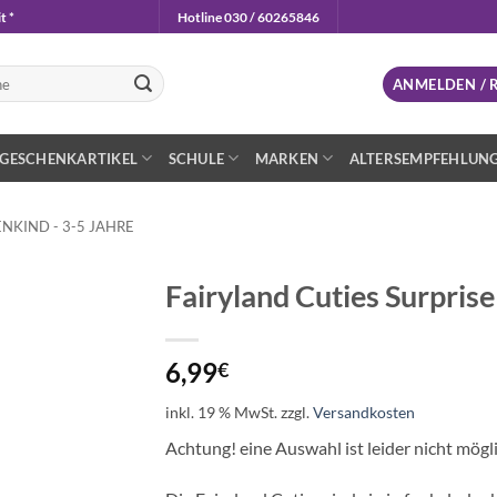
t *
Hotline 030 / 60265846
n
ANMELDEN / 
GESCHENKARTIKEL
SCHULE
MARKEN
ALTERSEMPFEHLUN
NKIND - 3-5 JAHRE
Fairyland Cuties Surpris
Auf die
Wunschliste
6,99
€
inkl. 19 % MwSt.
zzgl.
Versandkosten
Achtung! eine Auswahl ist leider nicht mögl