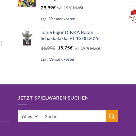
29,99
€
inkl. 19 % MwSt.
zzgl.
Versandkosten
Tonie Figur DIKKA Boom
Schakkalakka ET 13.08.2026
ET
Ursprünglicher
Aktueller
16,99
€
15,75
€
inkl. 19 % MwSt.
Preis
Preis
war:
ist:
zzgl.
Versandkosten
16,99€
15,75€.
JETZT SPIELWAREN SUCHEN
Suchen
nach: