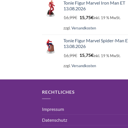
Tonie Figur Marvel Iron Man ET
13.08.2026
Ursprünglicher
Aktueller
16,99
€
15,75
€
inkl. 19 % MwSt.
Preis
Preis
war:
ist:
zzgl.
Versandkosten
16,99€
15,75€.
Tonie Figur Marvel Spider-Man 
13.08.2026
Ursprünglicher
Aktueller
16,99
€
15,75
€
inkl. 19 % MwSt.
Preis
Preis
war:
ist:
zzgl.
Versandkosten
16,99€
15,75€.
RECHTLICHES
Impressum
Datenschutz