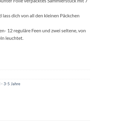
 bunter Folie verpacktes Sammlerstück mit 7
 lass dich von all den kleinen Päckchen
en- 12 reguläre Feen und zwei seltene, von
ln leuchtet.
 - 3-5 Jahre