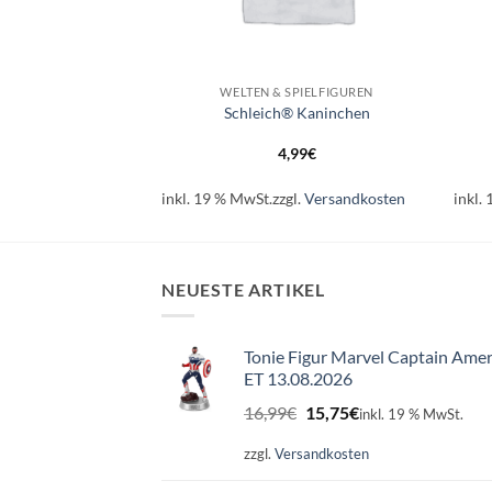
+
+
SPIELFIGUREN
WELTEN & SPIELFIGUREN
h® Känguru
Schleich® Kaninchen
99
€
4,99
€
l.
Versandkosten
inkl. 19 % MwSt.
zzgl.
Versandkosten
inkl.
NEUESTE ARTIKEL
Tonie Figur Marvel Captain Amer
ET 13.08.2026
Ursprünglicher
Aktueller
16,99
€
15,75
€
inkl. 19 % MwSt.
Preis
Preis
war:
ist:
zzgl.
Versandkosten
16,99€
15,75€.