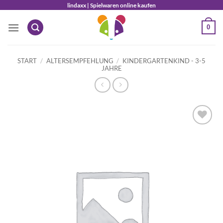
Zum
lindaxx | Spielwaren online kaufen
Inhalt
0
springen
START
/
ALTERSEMPFEHLUNG
/
KINDERGARTENKIND - 3-5
JAHRE
Auf die
Wunschliste