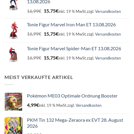
13.08.2026
Ursprünglicher
Aktueller
16,99
€
15,75
€
inkl. 19 % MwSt.
zzgl.
Versandkosten
Preis
Preis
war:
ist:
Tonie Figur Marvel Iron Man ET 13.08.2026
16,99€
15,75€.
Ursprünglicher
Aktueller
16,99
€
15,75
€
inkl. 19 % MwSt.
zzgl.
Versandkosten
Preis
Preis
war:
ist:
Tonie Figur Marvel Spider-Man ET 13.08.2026
16,99€
15,75€.
Ursprünglicher
Aktueller
16,99
€
15,75
€
inkl. 19 % MwSt.
zzgl.
Versandkosten
Preis
Preis
war:
ist:
16,99€
15,75€.
MEIST VERKAUFTE ARTIKEL
Pokémon ME03 Optimale Ordnung Booster
4,99
€
inkl. 19 % MwSt.
zzgl.
Versandkosten
PKM Tin 132 Mega-Zeraora ex EVT 28. August
2026