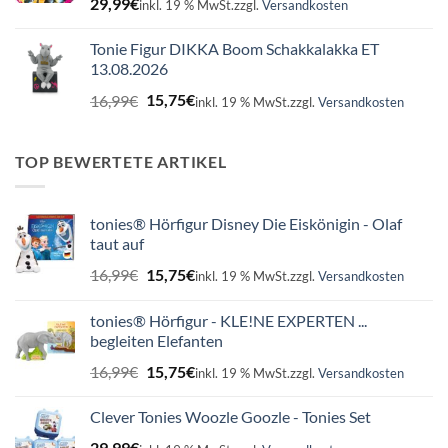
29,99
€
inkl. 19 % MwSt.
zzgl.
Versandkosten
Tonie Figur DIKKA Boom Schakkalakka ET
13.08.2026
Ursprünglicher
Aktueller
16,99
€
15,75
€
inkl. 19 % MwSt.
zzgl.
Versandkosten
Preis
Preis
war:
ist:
16,99€
15,75€.
TOP BEWERTETE ARTIKEL
tonies® Hörfigur Disney Die Eiskönigin - Olaf
taut auf
Ursprünglicher
Aktueller
16,99
€
15,75
€
inkl. 19 % MwSt.
zzgl.
Versandkosten
Preis
Preis
war:
ist:
tonies® Hörfigur - KLE!NE EXPERTEN ...
16,99€
15,75€.
begleiten Elefanten
Ursprünglicher
Aktueller
16,99
€
15,75
€
inkl. 19 % MwSt.
zzgl.
Versandkosten
Preis
Preis
war:
ist:
Clever Tonies Woozle Goozle - Tonies Set
16,99€
15,75€.