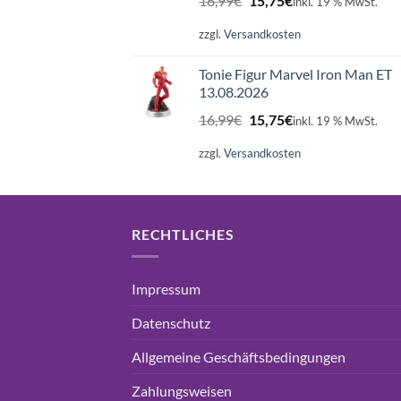
16,99
€
15,75
€
inkl. 19 % MwSt.
Preis
Preis
war:
ist:
zzgl.
Versandkosten
16,99€
15,75€.
Tonie Figur Marvel Iron Man ET
13.08.2026
Ursprünglicher
Aktueller
16,99
€
15,75
€
inkl. 19 % MwSt.
Preis
Preis
war:
ist:
zzgl.
Versandkosten
16,99€
15,75€.
RECHTLICHES
Impressum
Datenschutz
Allgemeine Geschäftsbedingungen
Zahlungsweisen