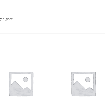
geeignet.
Auf die
Auf di
Wunschliste
Wunschli
+