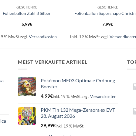
GESCHENKE
GESCHENKE
Folienballon Zahl 8 Silber
Folienballon Supershape Christ
5,99
€
7,99
€
 19 % MwSt.
zzgl.
Versandkosten
inkl. 19 % MwSt.
zzgl.
Versandkoste
MEIST VERKAUFTE ARTIKEL
TO
sa
Pokémon ME03 Optimale Ordnung
Booster
4,99
€
inkl. 19 % MwSt.
zzgl.
Versandkosten
PKM Tin 132 Mega-Zeraora ex EVT
28. August 2026
ica
29,99
€
inkl. 19 % MwSt.