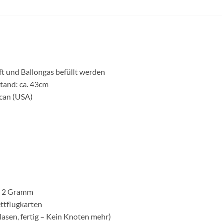
ft und Ballongas befüllt werden
tand: ca. 43cm
can (USA)
a. 2 Gramm
ettflugkarten
lasen, fertig – Kein Knoten mehr)