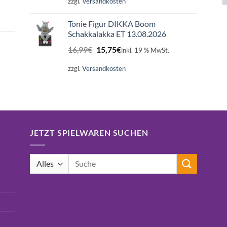
zzgl.
Versandkosten
Tonie Figur DIKKA Boom
Schakkalakka ET 13.08.2026
Ursprünglicher
Aktueller
16,99
€
15,75
€
inkl. 19 % MwSt.
Preis
Preis
war:
ist:
zzgl.
Versandkosten
16,99€
15,75€.
JETZT SPIELWAREN SUCHEN
Suchen
nach: