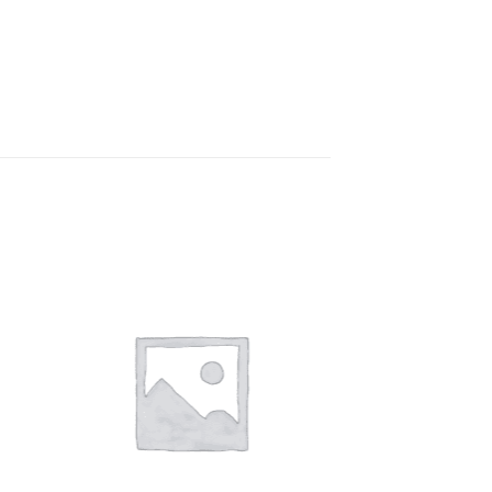
e
Auf die
ste
Wunschliste
+