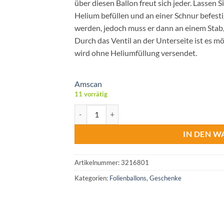
über diesen Ballon freut sich jeder. Lassen 
Helium befüllen und an einer Schnur befestig
werden, jedoch muss er dann an einem Stab,
Durch das Ventil an der Unterseite ist es mö
wird ohne Heliumfüllung versendet.
Amscan
11 vorrätig
Folienballon Helium Alles gute zur Hochzeit M
IN DEN 
Artikelnummer:
3216801
Kategorien:
Folienballons
,
Geschenke