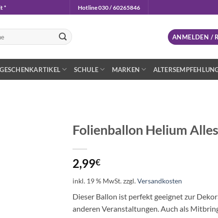
t *
Hotline 030 / 60265846
n
ANMELDEN / 
GESCHENKARTIKEL
SCHULE
MARKEN
ALTERSEMPFEHLUN
Folienballon Helium Alles
Auf die
Wunschliste
2,99
€
inkl. 19 % MwSt.
zzgl.
Versandkosten
Dieser Ballon ist perfekt geeignet zur Dek
anderen Veranstaltungen. Auch als Mitbring