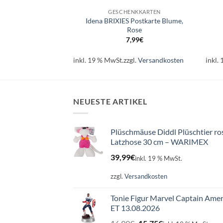
CHENKE
GESCHENKKARTEN
Idena BRIXIES Postkarte Blume,
 Zahl 3 Silber
Rose
99
€
7,99
€
l.
Versandkosten
inkl. 19 % MwSt.
zzgl.
Versandkosten
inkl.
NEUESTE ARTIKEL
Plüschmäuse Diddl Plüschtier ro
Latzhose 30 cm – WARIMEX
39,99
€
inkl. 19 % MwSt.
zzgl.
Versandkosten
Tonie Figur Marvel Captain Amer
ET 13.08.2026
Ursprünglicher
Aktueller