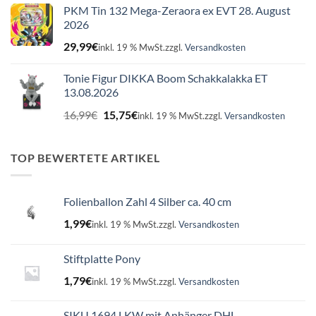
PKM Tin 132 Mega-Zeraora ex EVT 28. August
2026
29,99
€
inkl. 19 % MwSt.
zzgl.
Versandkosten
Tonie Figur DIKKA Boom Schakkalakka ET
13.08.2026
Ursprünglicher
Aktueller
16,99
€
15,75
€
inkl. 19 % MwSt.
zzgl.
Versandkosten
Preis
Preis
war:
ist:
16,99€
15,75€.
TOP BEWERTETE ARTIKEL
Folienballon Zahl 4 Silber ca. 40 cm
1,99
€
inkl. 19 % MwSt.
zzgl.
Versandkosten
Stiftplatte Pony
1,79
€
inkl. 19 % MwSt.
zzgl.
Versandkosten
SIKU 1694 LKW mit Anhänger DHL