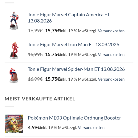
Tonie Figur Marvel Captain America ET
13.08.2026
Ursprünglicher
Aktueller
16,99
€
15,75
€
inkl. 19 % MwSt.
zzgl.
Versandkosten
Preis
Preis
war:
ist:
Tonie Figur Marvel Iron Man ET 13.08.2026
16,99€
15,75€.
Ursprünglicher
Aktueller
16,99
€
15,75
€
inkl. 19 % MwSt.
zzgl.
Versandkosten
Preis
Preis
war:
ist:
Tonie Figur Marvel Spider-Man ET 13.08.2026
16,99€
15,75€.
Ursprünglicher
Aktueller
16,99
€
15,75
€
inkl. 19 % MwSt.
zzgl.
Versandkosten
Preis
Preis
war:
ist:
16,99€
15,75€.
MEIST VERKAUFTE ARTIKEL
Pokémon ME03 Optimale Ordnung Booster
4,99
€
inkl. 19 % MwSt.
zzgl.
Versandkosten