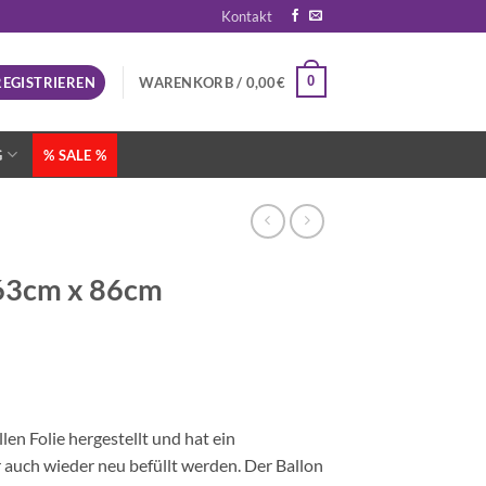
Kontakt
0
REGISTRIEREN
WARENKORB /
0,00
€
G
% SALE %
k 63cm x 86cm
llen Folie hergestellt und hat ein
r auch wieder neu befüllt werden. Der Ballon