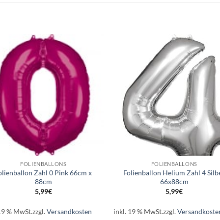
Auf die
Auf di
Wunschliste
Wunschli
+
FOLIENBALLONS
FOLIENBALLONS
olienballon Zahl 0 Pink 66cm x
Folienballon Helium Zahl 4 Silb
88cm
66x88cm
5,99
€
5,99
€
 19 % MwSt.
zzgl.
Versandkosten
inkl. 19 % MwSt.
zzgl.
Versandkoste