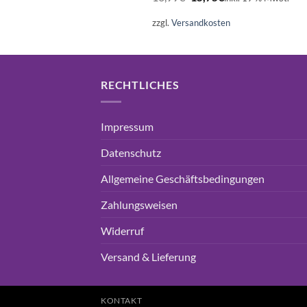
Preis
Preis
war:
ist:
zzgl.
Versandkosten
16,99€
15,75€.
RECHTLICHES
Impressum
Datenschutz
Allgemeine Geschäftsbedingungen
Zahlungsweisen
Widerruf
Versand & Lieferung
KONTAKT