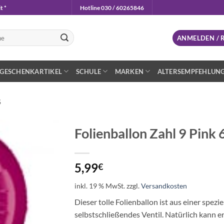
t *
Hotline 030 / 60265846
n
ANMELDEN / 
GESCHENKARTIKEL
SCHULE
MARKEN
ALTERSEMPFEHLUN
S
Folienballon Zahl 9 Pin
Auf die
Wunschliste
5,99
€
inkl. 19 % MwSt.
zzgl.
Versandkosten
Dieser tolle Folienballon ist aus einer spezie
selbstschließendes Ventil. Natürlich kann e