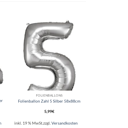
e
Auf die
ste
Wunschliste
+
FOLIENBALLONS
er
Folienballon Zahl 5 Silber 58x88cm
5,99
€
n
inkl. 19 % MwSt.
zzgl.
Versandkosten