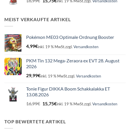
16,99
€
15,75
€
inkl. 19 % MwSt.
zzgl.
Versandkosten
Preis
Preis
war:
ist:
16,99€
15,75€.
MEIST VERKAUFTE ARTIKEL
Pokémon ME03 Optimale Ordnung Booster
4,99
€
inkl. 19 % MwSt.
zzgl.
Versandkosten
PKM Tin 132 Mega-Zeraora ex EVT 28. August
2026
29,99
€
inkl. 19 % MwSt.
zzgl.
Versandkosten
Tonie Figur DIKKA Boom Schakkalakka ET
13.08.2026
Ursprünglicher
Aktueller
16,99
€
15,75
€
inkl. 19 % MwSt.
zzgl.
Versandkosten
Preis
Preis
war:
ist:
16,99€
15,75€.
TOP BEWERTETE ARTIKEL