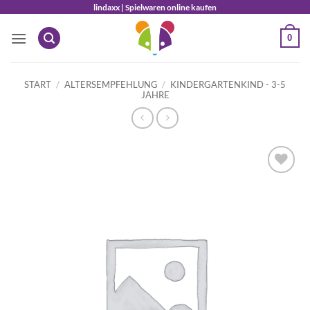
Zum
lindaxx | Spielwaren online kaufen
Inhalt
0
springen
START
/
ALTERSEMPFEHLUNG
/
KINDERGARTENKIND - 3-5
JAHRE
Auf die
Wunschliste