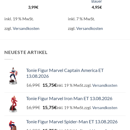
Bauer
3,99
€
4,95
€
inkl. 19 % MwSt.
inkl. 7 % MwSt.
zzgl.
Versandkosten
zzgl.
Versandkosten
NEUESTE ARTIKEL
Tonie Figur Marvel Captain America ET
13.08.2026
Ursprünglicher
Aktueller
16,99
€
15,75
€
inkl. 19 % MwSt.
zzgl.
Versandkosten
Preis
Preis
war:
ist:
Tonie Figur Marvel Iron Man ET 13.08.2026
16,99€
15,75€.
Ursprünglicher
Aktueller
16,99
€
15,75
€
inkl. 19 % MwSt.
zzgl.
Versandkosten
Preis
Preis
war:
ist:
Tonie Figur Marvel Spider-Man ET 13.08.2026
16,99€
15,75€.
Ursprünglicher
Aktueller