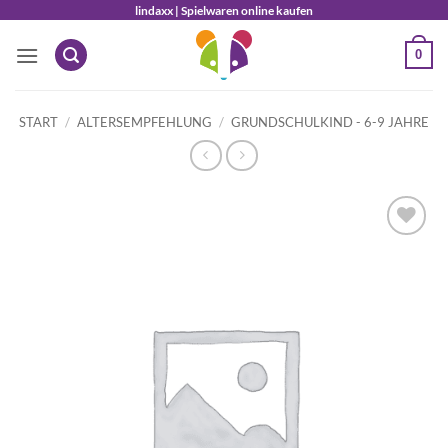
Zum
lindaxx | Spielwaren online kaufen
Inhalt
0
springen
START
/
ALTERSEMPFEHLUNG
/
GRUNDSCHULKIND - 6-9 JAHRE
Auf die
Wunschliste