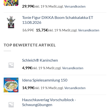
29,99
€
inkl. 19 % MwSt.
zzgl.
Versandkosten
Tonie Figur DIKKA Boom Schakkalakka ET
13.08.2026
Ursprünglicher
Aktueller
16,99
€
15,75
€
inkl. 19 % MwSt.
zzgl.
Versandkosten
Preis
Preis
war:
ist:
16,99€
15,75€.
TOP BEWERTETE ARTIKEL
Schleich® Kaninchen
4,99
€
inkl. 19 % MwSt.
zzgl.
Versandkosten
Idena Spielesammlung 150
14,99
€
inkl. 19 % MwSt.
zzgl.
Versandkosten
Hauschkaverlag Vorschulblock -
Schwungübungen