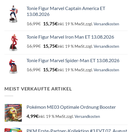
Tonie Figur Marvel Captain America ET
13.08.2026
Ursprünglicher
Aktueller
16,99
€
15,75
€
inkl. 19 % MwSt.
zzgl.
Versandkosten
Preis
Preis
war:
ist:
Tonie Figur Marvel Iron Man ET 13.08.2026
16,99€
15,75€.
Ursprünglicher
Aktueller
16,99
€
15,75
€
inkl. 19 % MwSt.
zzgl.
Versandkosten
Preis
Preis
war:
ist:
Tonie Figur Marvel Spider-Man ET 13.08.2026
16,99€
15,75€.
Ursprünglicher
Aktueller
16,99
€
15,75
€
inkl. 19 % MwSt.
zzgl.
Versandkosten
Preis
Preis
war:
ist:
16,99€
15,75€.
MEIST VERKAUFTE ARTIKEL
Pokémon ME03 Optimale Ordnung Booster
4,99
€
inkl. 19 % MwSt.
zzgl.
Versandkosten
PKM Erste-Partner-Kollektion #3 EVT 07. August