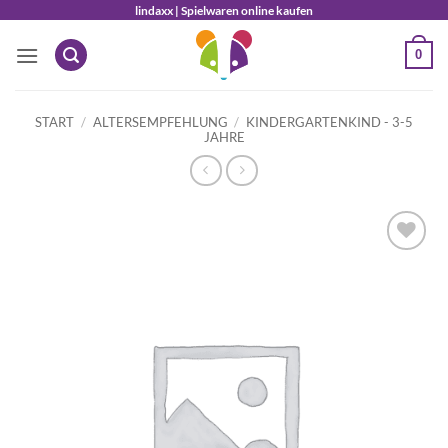
Zum
lindaxx | Spielwaren online kaufen
Inhalt
0
springen
START
/
ALTERSEMPFEHLUNG
/
KINDERGARTENKIND - 3-5
JAHRE
Auf die
Wunschliste